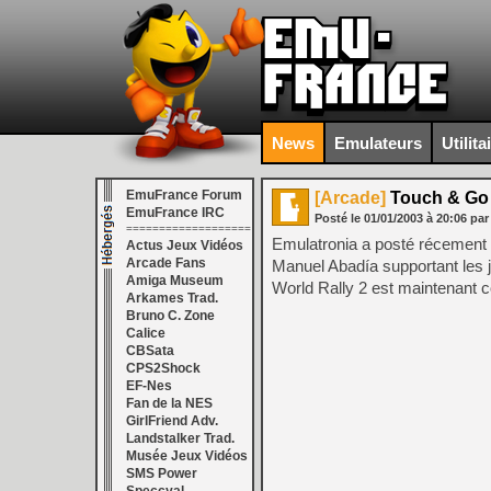
News
Emulateurs
Utilita
EmuFrance Forum
[Arcade]
Touch & Go
EmuFrance IRC
Posté le
01/01/2003
à
20:06
par
===================
Emulatronia a posté récement d
Actus Jeux Vidéos
Arcade Fans
Manuel Abadía supportant les 
Amiga Museum
World Rally 2 est maintenant 
Arkames Trad.
Bruno C. Zone
Calice
CBSata
CPS2Shock
EF-Nes
Fan de la NES
GirlFriend Adv.
Landstalker Trad.
Musée Jeux Vidéos
SMS Power