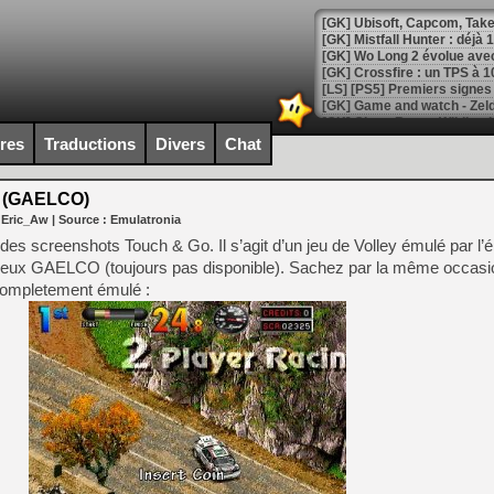
[GK] Mistfall Hunter : déjà 
[GK] Wo Long 2 évolue avec
[GK] Crossfire : un TPS à 100
[LS] [PS5] Premiers signes 
ires
Traductions
Divers
Chat
 (GAELCO)
[Mo5] DOOM arrive en cart
 Eric_Aw
| Source :
Emulatronia
[GK] Bethesda fête les 30 
[GK] Roblox : l'action en B
es screenshots Touch & Go. Il s’agit d’un jeu de Volley émulé par l’
jeux GAELCO (toujours pas disponible). Sachez par la même occasio
completement émulé :
[GK] Agenda - GeForce NOW
[GK] Devolver Digital en a 
[LS] [PS5] ps5-y2jb-autolo
[GK] Pourquoi Marvel Tokon 
[GK] Test : Restory : Chill
[GK] GTA 6 : Rockstar Games
[GK] Hot Wheels Infinite Rus
[GK] Mémoire cash - Secret 
[GK] Résultats Nintendo : 