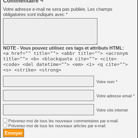
Commentaire ¬
Votre adresse e-mail ne sera pas publiée.
Les champs
obligatoires sont indiqués avec
*
NOTE - Vous pouvez utilisez ces tags et attributs HTML:
<a href="" title=""> <abbr title=""> <acronym
title=""> <b> <blockquote cite=""> <cite>
<code> <del datetime=""> <em> <i> <q cite="">
<s> <strike> <strong>
Votre nom *
Votre adresse email *
Votre site internet
Prévenez-moi de tous les nouveaux commentaires par e-mail.
Prévenez-moi de tous les nouveaux articles par e-mail.