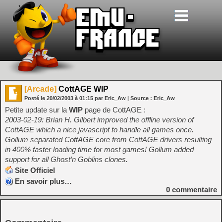
[Arcade]
CottAGE WIP
Posté le
20/02/2003
à
01:15
par Eric_Aw
| Source :
Eric_Aw
Petite update sur la
WIP
page de CottAGE :
2003-02-19: Brian H. Gilbert improved the offline version of
CottAGE which a nice javascript to handle all games once.
Gollum separated CottAGE core from CottAGE drivers resulting
in 400% faster loading time for most games! Gollum added
support for all Ghost’n Goblins clones.
Site Officiel
En savoir plus…
0
commentaire