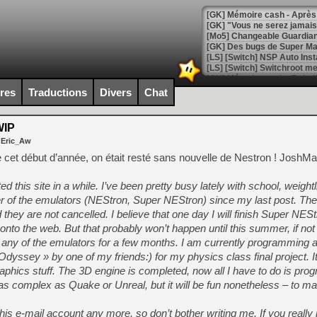
[GK] Mémoire cash - Après 
[GK] "Vous ne serez jamais
[Mo5] Changeable Guardian 
[GK] Des bugs de Super Mar
[LS] [Switch] NSP Auto Inst
ires
Traductions
Divers
Chat
[GK] La saga horrifique Am
WIP
 Eric_Aw
e cet début d’année, on était resté sans nouvelle de Nestron ! Josh
[GK] Le portage de Super M
 this site in a while. I’ve been pretty busy lately with school, weightli
[Mo5] Le jeu de course fut
[GK] Guillermo del Toro ado
her of the emulators (NEStron, Super NEStron) since my last post. Th
nd they are not cancelled. I believe that one day I will finish Super NE
[LTF] Eté 2026 - Séquence 
 onto the web. But that probably won’t happen until this summer, if not 
[GK] Mistfall Hunter : déjà 
on any of the emulators for a few months. I am currently programming 
[GK] Wo Long 2 évolue avec
dyssey » by one of my friends:) for my physics class final project. It’
[GK] Crossfire : un TPS à 100
graphics stuff. The 3D engine is completed, now all I have to do is pro
[LS] [PS5] Premiers signes 
as complex as Quake or Unreal, but it will be fun nonetheless – to ma
 this e-mail account any more, so don’t bother writing me. If you reall