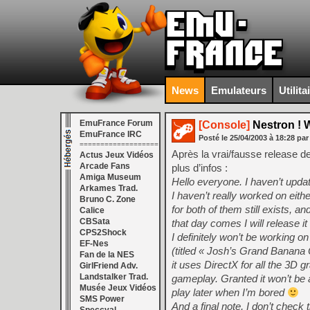
News
Emulateurs
Utilita
EmuFrance Forum
[Console]
Nestron ! 
EmuFrance IRC
Posté le
25/04/2003
à
18:28
par
===================
Après la vrai/fausse release d
Actus Jeux Vidéos
Arcade Fans
plus d’infos :
Amiga Museum
Hello everyone. I haven’t updated
Arkames Trad.
I haven’t really worked on eit
Bruno C. Zone
for both of them still exists, a
Calice
CBSata
that day comes I will release it
CPS2Shock
I definitely won’t be working 
EF-Nes
(titled « Josh’s Grand Banana O
Fan de la NES
it uses DirectX for all the 3D 
GirlFriend Adv.
Landstalker Trad.
gameplay. Granted it won’t be 
Musée Jeux Vidéos
play later when I’m bored
SMS Power
And a final note, I don’t check