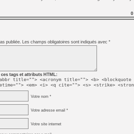
[Mo5] DOOM arrive en cart
0
[GK] Bethesda fête les 30 
[GK] Roblox : l'action en B
[GK] Agenda - GeForce NOW
as publiée.
Les champs obligatoires sont indiqués avec
*
[GK] Devolver Digital en a 
[LS] [PS5] ps5-y2jb-autolo
[GK] Pourquoi Marvel Tokon 
[GK] Test : Restory : Chill
[GK] GTA 6 : Rockstar Games
ces tags et attributs HTML:
[GK] Hot Wheels Infinite Rus
[GK] Mémoire cash - Secret 
abbr title=""> <acronym title=""> <b> <blockquote 
[GK] Résultats Nintendo : 
etime=""> <em> <i> <q cite=""> <s> <strike> <stron
[GK] Dans ce jeu de platefo
Votre nom *
Votre adresse email *
Votre site internet