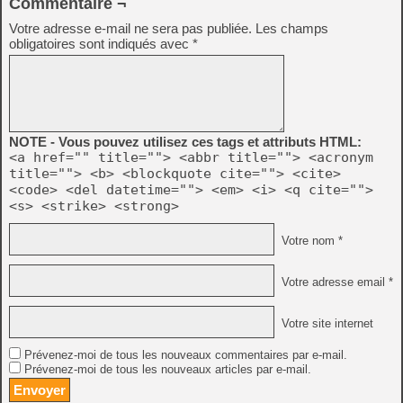
Commentaire ¬
Votre adresse e-mail ne sera pas publiée.
Les champs
obligatoires sont indiqués avec
*
NOTE - Vous pouvez utilisez ces tags et attributs HTML:
<a href="" title=""> <abbr title=""> <acronym
title=""> <b> <blockquote cite=""> <cite>
<code> <del datetime=""> <em> <i> <q cite="">
<s> <strike> <strong>
Votre nom *
Votre adresse email *
Votre site internet
Prévenez-moi de tous les nouveaux commentaires par e-mail.
Prévenez-moi de tous les nouveaux articles par e-mail.