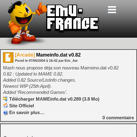
[Arcade]
Mameinfo.dat v0.82
Posté le
07/05/2004
à
16:42
par Eric_Aw
Mash nous propose déja son nouveau Mameino.dat v0.82
0.82 : Updated to MAME 0.82.
Added 0.82 Source/Listinfo changes.
Newest WIP (25th April).
Added ‘Recommended Games’.
Télécharger MAMEinfo.dat v0.289 (3.8 Mo)
Site Officiel
En savoir plus…
0
commentaire