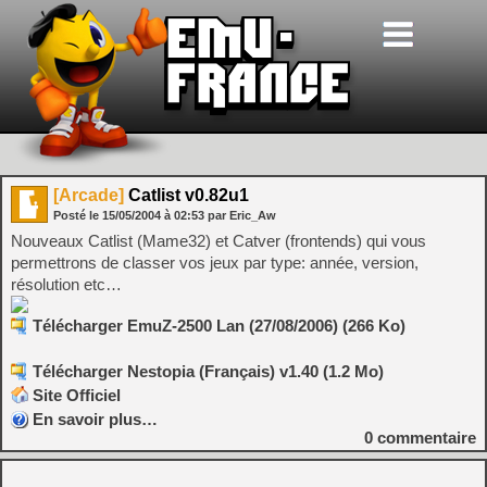
[Arcade]
Catlist v0.82u1
Posté le
15/05/2004
à
02:53
par Eric_Aw
Nouveaux Catlist (Mame32) et Catver (frontends) qui vous
permettrons de classer vos jeux par type: année, version,
résolution etc…
Télécharger EmuZ-2500 Lan (27/08/2006) (266 Ko)
Télécharger Nestopia (Français) v1.40 (1.2 Mo)
Site Officiel
En savoir plus…
0
commentaire