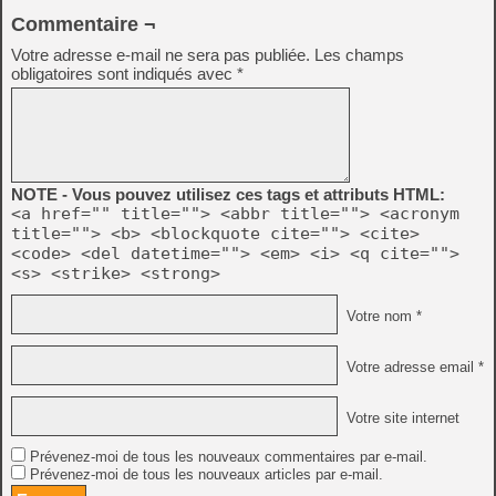
Commentaire ¬
Votre adresse e-mail ne sera pas publiée.
Les champs
obligatoires sont indiqués avec
*
NOTE - Vous pouvez utilisez ces tags et attributs HTML:
<a href="" title=""> <abbr title=""> <acronym
title=""> <b> <blockquote cite=""> <cite>
<code> <del datetime=""> <em> <i> <q cite="">
<s> <strike> <strong>
Votre nom *
Votre adresse email *
Votre site internet
Prévenez-moi de tous les nouveaux commentaires par e-mail.
Prévenez-moi de tous les nouveaux articles par e-mail.