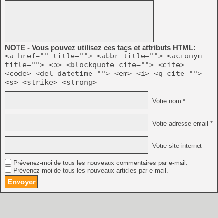
NOTE - Vous pouvez utilisez ces tags et attributs HTML:
<a href="" title=""> <abbr title=""> <acronym
title=""> <b> <blockquote cite=""> <cite>
<code> <del datetime=""> <em> <i> <q cite="">
<s> <strike> <strong>
Votre nom *
Votre adresse email *
Votre site internet
Prévenez-moi de tous les nouveaux commentaires par e-mail.
Prévenez-moi de tous les nouveaux articles par e-mail.