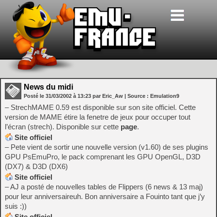
News du midi
Posté le
31/03/2002
à
13:23
par Eric_Aw
| Source :
Emulation9
– StrechMAME 0.59 est disponible sur son site officiel. Cette
version de MAME étire la fenetre de jeux pour occuper tout
l’écran (strech). Disponible sur cette
page
.
Site officiel
– Pete vient de sortir une nouvelle version (v1.60) de ses plugins
GPU PsEmuPro, le pack comprenant les GPU OpenGL, D3D
(DX7) & D3D (DX6)
Site officiel
– AJ a posté de nouvelles tables de Flippers (6 news & 13 maj)
pour leur anniversaireuh. Bon anniversaire a Fouinto tant que j’y
suis :))
Site officiel