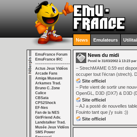
News
Emulateurs
Utilita
EmuFrance Forum
News du midi
EmuFrance IRC
Posté le
31/03/2002
à
13:23
par
===================
– StrechMAME 0.59 est disponib
Actus Jeux Vidéos
Arcade Fans
occuper tout l’écran (strech). 
Amiga Museum
Site officiel
Arkames Trad.
– Pete vient de sortir une no
Bruno C. Zone
OpenGL, D3D (DX7) & D3D (
Calice
CBSata
Site officiel
CPS2Shock
– AJ a posté de nouvelles tabl
EF-Nes
Fouinto tant que j’y suis :))
Fan de la NES
GirlFriend Adv.
Site officiel
Landstalker Trad.
Musée Jeux Vidéos
SMS Power