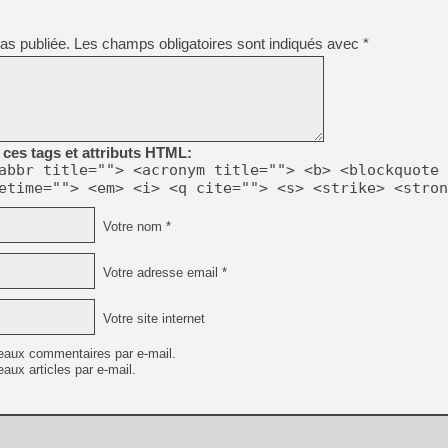
[GK] Beast of Reincarnation
[GK] Ubisoft : fin de parti
[GK] Mémoire cash - Metroid
as publiée.
Les champs obligatoires sont indiqués avec
*
[GK] Dan Houser (GTA) défe
[GK] Comment EA Sports FC
[GK] Crimson Moon : un Dark
[GK] Isle of Reveries : le j
[GK] Moonlighter 2 : The En
[GK] Capcom relance Monste
ces tags et attributs HTML:
abbr title=""> <acronym title=""> <b> <blockquote 
etime=""> <em> <i> <q cite=""> <s> <strike> <stron
[Mo5] Deux inédits du Virtu
[GK] Le beat'em up The Walk
Votre nom *
[GK] Endless Legend 2 : enf
Votre adresse email *
[LS] [PS5] Premiers signes 
Votre site internet
eaux commentaires par e-mail.
aux articles par e-mail.