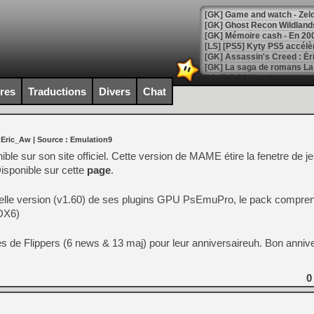
[Mo5] DOOM arrive en cart
[GK] Bethesda fête les 30 
ires
Traductions
Divers
Chat
[GK] Roblox : l'action en B
[GK] Agenda - GeForce NOW
 Eric_Aw
| Source :
Emulation9
[GK] Devolver Digital en a 
le sur son site officiel. Cette version de MAME étire la fenetre de j
Disponible sur cette
page
.
[LS] [PS5] ps5-y2jb-autolo
[GK] Pourquoi Marvel Tokon 
uvelle version (v1.60) de ses plugins GPU PsEmuPro, le pack compr
[GK] Test : Restory : Chill
DX6)
[GK] GTA 6 : Rockstar Games
[GK] Hot Wheels Infinite Rus
[GK] Mémoire cash - Secret 
es de Flippers (6 news & 13 maj) pour leur anniversaireuh. Bon annive
[GK] Résultats Nintendo : 
[GK] Déjà des dégraissage
0
[Mo5] Brickboy cherche à r
[GK] Minecraft et ses « Gra