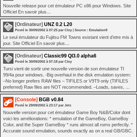
Nouvelle release pour cet émulateur PC x86 pour Windows. Site
Officiel En savoir plus…
[Ordinateur]
UNZ 0.2 L20
Posté le
30/09/2002
à
07:25
par Cloy
| Source :
Emulation9
Le seul émulateur du Fujitsu FM Towns existant vient d’etre mis à
jour. Site Officiel En savoir plus…
[Ordinateur]
Classic99 QI3.0 alpha6
Posté le
30/09/2002
à
07:18
par Cloy
Tursi vient de sortir une nouvelle version de son émulateur TI
99/4a pour windows. -Big overhaul in the disk emulation system:
–No longer prefers RAW files – TIFILES or V9T9 only (TIFILES
preferred) Raw files are NOT recommended. –Loads, saves, …
[Console]
BGB v0.84
Posté le
29/09/2002
à
23:17
par Jets
Nouvelle version pour cet émulateur Game Boy N&B/Color dont
voici les améliorations: * emulation of the GameBoy, GameBoy
Color, and the Super GameBoy * runs almost all roms perfectly. *
Accurate sound emulation, sounds exactly as on a real GB/GBC.
…