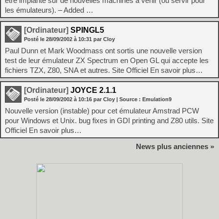
etre implanté sur de nouvelles machines à venir (ou servir pour
les émulateurs). – Added …
[Ordinateur]
SPINGL5
Posté le
28/09/2002
à
10:31
par Cloy
Paul Dunn et Mark Woodmass ont sortis une nouvelle version
test de leur émulateur ZX Spectrum en Open GL qui accepte les
fichiers TZX, Z80, SNA et autres. Site Officiel En savoir plus…
[Ordinateur]
JOYCE 2.1.1
Posté le
28/09/2002
à
10:16
par Cloy
| Source :
Emulation9
Nouvelle version (instable) pour cet émulateur Amstrad PCW
pour Windows et Unix. bug fixes in GDI printing and Z80 utils. Site
Officiel En savoir plus…
News plus anciennes »