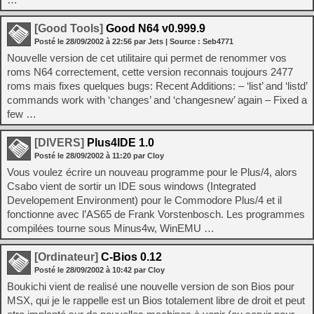
[Good Tools]
Good N64 v0.999.9
Posté le
28/09/2002
à
22:56
par Jets
| Source :
Seb4771
Nouvelle version de cet utilitaire qui permet de renommer vos
roms N64 correctement, cette version reconnais toujours 2477
roms mais fixes quelques bugs: Recent Additions: – ‘list’ and ‘listd’
commands work with ‘changes’ and ‘changesnew’ again – Fixed a
few …
[DIVERS]
Plus4IDE 1.0
Posté le
28/09/2002
à
11:20
par Cloy
Vous voulez écrire un nouveau programme pour le Plus/4, alors
Csabo vient de sortir un IDE sous windows (Integrated
Developement Environment) pour le Commodore Plus/4 et il
fonctionne avec l’AS65 de Frank Vorstenbosch. Les programmes
compilées tourne sous Minus4w, WinEMU …
[Ordinateur]
C-Bios 0.12
Posté le
28/09/2002
à
10:42
par Cloy
Boukichi vient de realisé une nouvelle version de son Bios pour
MSX, qui je le rappelle est un Bios totalement libre de droit et peut