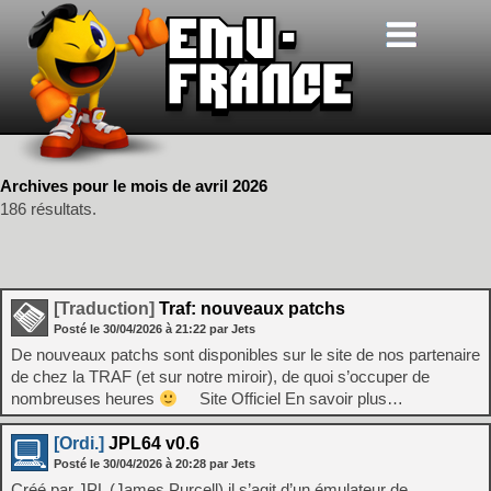
Archives pour le mois de avril 2026
186 résultats.
[Traduction]
Traf: nouveaux patchs
Posté le
30/04/2026
à
21:22
par Jets
De nouveaux patchs sont disponibles sur le site de nos partenaire
de chez la TRAF (et sur notre miroir), de quoi s’occuper de
nombreuses heures
Site Officiel En savoir plus…
[Ordi.]
JPL64 v0.6
Posté le
30/04/2026
à
20:28
par Jets
Créé par JPL (James Purcell) il s’agit d’un émulateur de