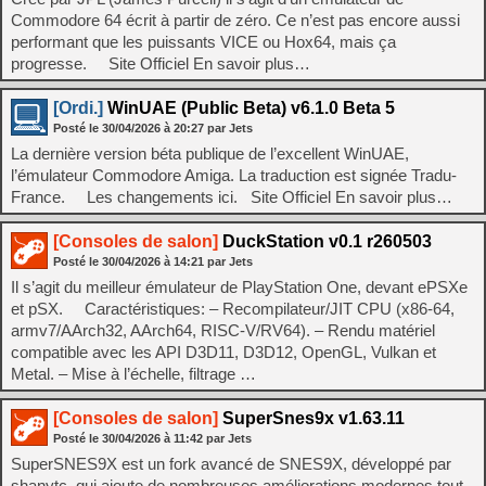
Commodore 64 écrit à partir de zéro. Ce n’est pas encore aussi
performant que les puissants VICE ou Hox64, mais ça
progresse. Site Officiel En savoir plus…
[Ordi.]
WinUAE (Public Beta) v6.1.0 Beta 5
Posté le
30/04/2026
à
20:27
par Jets
La dernière version béta publique de l’excellent WinUAE,
l’émulateur Commodore Amiga. La traduction est signée Tradu-
France. Les changements ici. Site Officiel En savoir plus…
[Consoles de salon]
DuckStation v0.1 r260503
Posté le
30/04/2026
à
14:21
par Jets
Il s’agit du meilleur émulateur de PlayStation One, devant ePSXe
et pSX. Caractéristiques: – Recompilateur/JIT CPU (x86-64,
armv7/AArch32, AArch64, RISC-V/RV64). – Rendu matériel
compatible avec les API D3D11, D3D12, OpenGL, Vulkan et
Metal. – Mise à l’échelle, filtrage …
[Consoles de salon]
SuperSnes9x v1.63.11
Posté le
30/04/2026
à
11:42
par Jets
SuperSNES9X est un fork avancé de SNES9X, développé par
shanytc, qui ajoute de nombreuses améliorations modernes tout