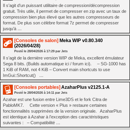
Il s’agit d’un puissant utilitaire de compression/décompression
gratuit. Très utile, il permet de compresser en zip avec un taux de
compression bien plus élevé que les autres compresseurs de
format. De plus son célèbre format 7z permet de compresser
jusqu’à …
[Consoles de salon]
Meka WIP v0.80.340
(2026/04/28)
Posté le
28/04/2026
à
17:29
par Jets
Il s’agit de la dernière version WIP de Meka, excellent émulateur
Sega 8 bits. (Builds automatique ici / forum ici). – SG-1000 has
1 KiB of RAM, not 4 KiB – Convert main shortcuts to use
ImGui::Shortcut() …
[Consoles portables]
AzaharPlus v2125.1-A
Posté le
28/04/2026
à
14:11
par Jets
Azahar est une fusion entre Lime3DS et le fork Citra de
PabloMK7. Cette version « Plus » restaure certaines
fonctionnalités supprimées de la version originale. AzaharPlus
est identique à Azahar à l’exception des caractéristiques
suivantes : – Compatibilité …