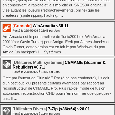
en conservant la rapidité et la simplicité du SNES9X original. Il
vise autant les joueurs (retroachievements, online) que les
créateurs (sprite ripping, hacking, …
[Console]
WinArcadia v36.11
Posté le
29/04/2026
à
22:41
par Jets
AmiArcadia est le port amélioré de Tunix2001 ex ‘Win Arcadia
2001’ (par Gavin Turner) pour Amiga. Ecrit par James Jacobs et
Gavin Turner, cette version est en fait le port Windows du port
Amiga (un backport) ! Systèmes …
[Utilitaires Multi-systemes]
ClrMAME (Scanner &
Rebuilder) v0.7.1
Posté le
29/04/2026
à
11:05
par Jets
Créé par l’auteur de ClrMAME Pro (à ne pas confondre), il s’agit
d’un petit outil qui présente certains avantages par rapport au
reconstructeur de ClrMAME Pro. Plus rapide, mode de fusion
autonome, reconstruction CHD pour n’en nommer que quelques-
uns. Il …
[Utilitaires Divers]
7-Zip (x86/x64) v26.01
Posté le
29/04/2026
à
10:44
par Jets