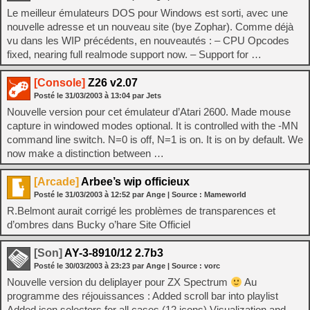
Le meilleur émulateurs DOS pour Windows est sorti, avec une
nouvelle adresse et un nouveau site (bye Zophar). Comme déjà
vu dans les WIP précédents, en nouveautés : – CPU Opcodes
fixed, nearing full realmode support now. – Support for …
[Console]
Z26 v2.07
Posté le
31/03/2003
à
13:04
par Jets
Nouvelle version pour cet émulateur d’Atari 2600. Made mouse
capture in windowed modes optional. It is controlled with the -MN
command line switch. N=0 is off, N=1 is on. It is on by default. We
now make a distinction between …
[Arcade]
Arbee’s wip officieux
Posté le
31/03/2003
à
12:52
par Ange
| Source :
Mameworld
R.Belmont aurait corrigé les problèmes de transparences et
d’ombres dans Bucky o’hare Site Officiel
[Son]
AY-3-8910/12 2.7b3
Posté le
30/03/2003
à
23:23
par Ange
| Source :
vorc
Nouvelle version du deliplayer pour ZX Spectrum
Au
programme des réjouissances : Added scroll bar into playlist
Added icon selectors for all cases (12 icons) Visualization and