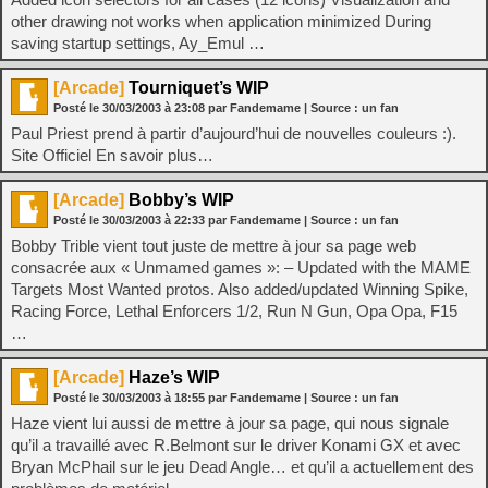
other drawing not works when application minimized During
saving startup settings, Ay_Emul …
[Arcade]
Tourniquet’s WIP
Posté le
30/03/2003
à
23:08
par Fandemame
| Source :
un fan
Paul Priest prend à partir d’aujourd’hui de nouvelles couleurs :).
Site Officiel En savoir plus…
[Arcade]
Bobby’s WIP
Posté le
30/03/2003
à
22:33
par Fandemame
| Source :
un fan
Bobby Trible vient tout juste de mettre à jour sa page web
consacrée aux « Unmamed games »: – Updated with the MAME
Targets Most Wanted protos. Also added/updated Winning Spike,
Racing Force, Lethal Enforcers 1/2, Run N Gun, Opa Opa, F15
…
[Arcade]
Haze’s WIP
Posté le
30/03/2003
à
18:55
par Fandemame
| Source :
un fan
Haze vient lui aussi de mettre à jour sa page, qui nous signale
qu’il a travaillé avec R.Belmont sur le driver Konami GX et avec
Bryan McPhail sur le jeu Dead Angle… et qu’il a actuellement des