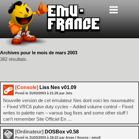
Archives pour le mois de mars 2003
382 résultats.
[Console]
Liss Nes v01.09
Posté le
31/03/2003
à
21:26
par Jets
Nouvelle version de cet émulateur Nes dont voici les nouveautés:
– Fixed VRC6 pulse duty cycles – Added volume control – Fixed
writes to palette ram – varous bug fixes and some other stuff I
can’t remember Site Officiel En …
[Ordinateur]
DOSBox v0.58
Posté le
31/03/2003
à
18:22
par Ange
| Source :
emu9