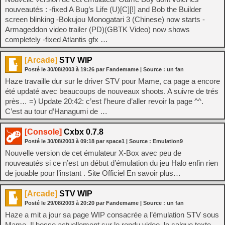
nouveautés : -fixed A Bug’s Life (U)[C][!] and Bob the Builder
screen blinking -Bokujou Monogatari 3 (Chinese) now starts -
Armageddon video trailer (PD)(GBTK Video) now shows
completely -fixed Atlantis gfx …
[Arcade]
STV WIP
Posté le
30/08/2003
à
19:26
par Fandemame
| Source :
un fan
Haze travaille dur sur le driver STV pour Mame, ca page a encore
été updaté avec beaucoups de nouveaux shoots. A suivre de trés
près… =) Update 20:42: c’est l’heure d’aller revoir la page ^^.
C’est au tour d’Hanagumi de …
[Console]
Cxbx 0.7.8
Posté le
30/08/2003
à
09:18
par space1
| Source :
Emulation9
Nouvelle version de cet émulateur X-Box avec peu de
nouveautés si ce n’est un début d’émulation du jeu Halo enfin rien
de jouable pour l’instant . Site Officiel En savoir plus…
[Arcade]
STV WIP
Posté le
29/08/2003
à
20:20
par Fandemame
| Source :
un fan
Haze a mit a jour sa page WIP consacrée a l’émulation STV sous
Mame. Il bosse actuellement sur le rendu video, le calque texte