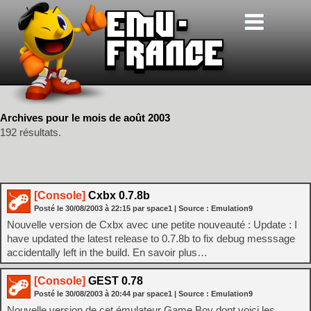
Archives pour le mois de août 2003
192 résultats.
[Console]
Cxbx 0.7.8b
Posté le
30/08/2003
à
22:15
par space1
| Source :
Emulation9
Nouvelle version de Cxbx avec une petite nouveauté : Update : I
have updated the latest release to 0.7.8b to fix debug messsage
accidentally left in the build. En savoir plus…
[Console]
GEST 0.78
Posté le
30/08/2003
à
20:44
par space1
| Source :
Emulation9
Nouvelle version de cet émulateur Game Boy dont voici les