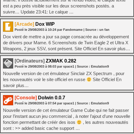
est a peu près visible sur les deux screenshots postés. a
suivre… Update 23:41: Le calque …
[Arcade]
Dox WIP
Posté le
29/08/2003
à
10:24
par Fandemame
| Source :
un fan
Dox vient de mettre a jour sa page consacrée au développement
de drivers pour Mame. 6 Screenshots de Twin Eagle 2 et Ultra X
Weapons, 2 jeux SSV, sont présent. Site Officiel En savoir plus…
[Ordinateurs]
ZXMAK 0.282
Posté le
29/08/2003
à
08:03
par space1
| Source :
Emulation9
Nouvelle version de cet émulateur Sinclair ZX Spectrum , pour
les nouveautés voir le site officiel en russe
Site Officiel En
savoir plus…
[Console]
Dolwin 0.0.7
Posté le
29/08/2003
à
07:54
par space1
| Source :
Emulation9
Nouvelle version de cet émulateur Game Cube qui ne fait passer
pour l’instant aucun jeu commercial , à noter l’ajout d’une nouvelle
fonction permettant de créér des isos
, les autres nouveautés
sont : >> added basic cache support …