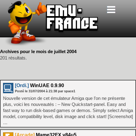
Archives pour le mois de juillet 2004
201 résultats.
[Ordi.]
WinUAE 0.9.90
Posté le
31/07/2004
à
21:38
par space1
Nouvelle version de cet émulateur Amiga que l’on ne présente
plus, voici les nouveautés : – New Quickstart-panel. Easy and
fast way to run disk-based games or demos. Simply select Amiga
model, compatibility level, disk image and click start! [Screenshot]
…
[Arcade]
Mame32FX v84u5