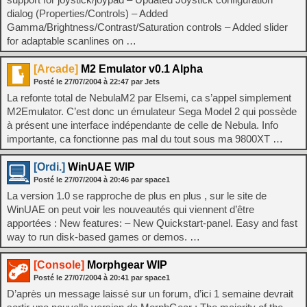
dialog (Properties/Controls) – Added
Gamma/Brightness/Contrast/Saturation controls – Added slider
for adaptable scanlines on …
[Arcade]
M2 Emulator v0.1 Alpha
Posté le
27/07/2004
à
22:47
par Jets
La refonte total de NebulaM2 par Elsemi, ca s’appel simplement
M2Emulator. C’est donc un émulateur Sega Model 2 qui possède
à présent une interface indépendante de celle de Nebula. Info
importante, ca fonctionne pas mal du tout sous ma 9800XT …
[Ordi.]
WinUAE WIP
Posté le
27/07/2004
à
20:46
par space1
La version 1.0 se rapproche de plus en plus , sur le site de
WinUAE on peut voir les nouveautés qui viennent d’être
apportées : New features: – New Quickstart-panel. Easy and fast
way to run disk-based games or demos. …
[Console]
Morphgear WIP
Posté le
27/07/2004
à
20:41
par space1
D’après un message laissé sur un forum, d’ici 1 semaine devrait