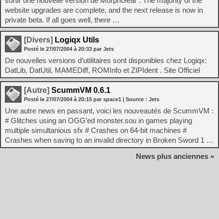
sortir une nouvelle version de MorphGear : The majority of the
website upgrades are complete, and the next release is now in
private beta. If all goes well, there …
[Divers]
Logiqx Utils
Posté le
27/07/2004
à
20:33
par Jets
De nouvelles versions d’utilitaires sont disponibles chez Logiqx:
DatLib, DatUtil, MAMEDiff, ROMInfo et ZIPIdent . Site Officiel
[Autre]
ScummVM 0.6.1
Posté le
27/07/2004
à
20:15
par space1
| Source :
Jets
Une autre news en passant, voici les nouveautés de ScummVM :
# Glitches using an OGG’ed monster.sou in games playing
multiple simultanious sfx # Crashes on 64-bit machines #
Crashes when saving to an invalid directory in Broken Sword 1 …
News plus anciennes »