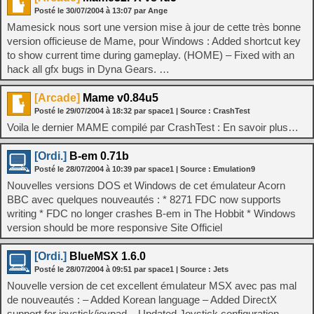
Posté le
30/07/2004
à
13:07
par Ange
Mamesick nous sort une version mise à jour de cette très bonne
version officieuse de Mame, pour Windows : Added shortcut key
to show current time during gameplay. (HOME) – Fixed with an
hack all gfx bugs in Dyna Gears. …
[Arcade]
Mame v0.84u5
Posté le
29/07/2004
à
18:32
par space1
| Source :
CrashTest
Voila le dernier MAME compilé par CrashTest : En savoir plus…
[Ordi.]
B-em 0.71b
Posté le
28/07/2004
à
10:39
par space1
| Source :
Emulation9
Nouvelles versions DOS et Windows de cet émulateur Acorn
BBC avec quelques nouveautés : * 8271 FDC now supports
writing * FDC no longer crashes B-em in The Hobbit * Windows
version should be more responsive Site Officiel
[Ordi.]
BlueMSX 1.6.0
Posté le
28/07/2004
à
09:51
par space1
| Source :
Jets
Nouvelle version de cet excellent émulateur MSX avec pas mal
de nouveautés : – Added Korean language – Added DirectX
support for joystick/joypad – Updated Joystick configuration