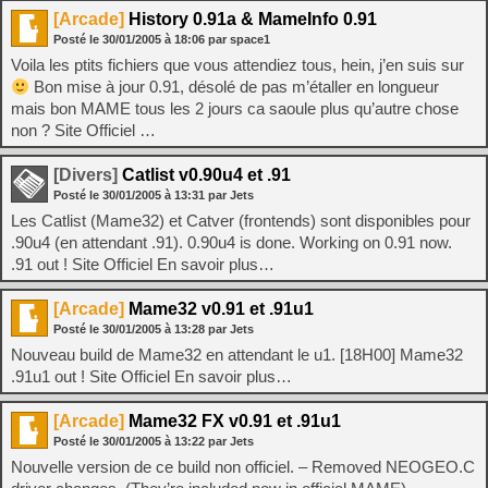
[Arcade]
History 0.91a & MameInfo 0.91
Posté le
30/01/2005
à
18:06
par space1
Voila les ptits fichiers que vous attendiez tous, hein, j’en suis sur
Bon mise à jour 0.91, désolé de pas m’étaller en longueur
mais bon MAME tous les 2 jours ca saoule plus qu’autre chose
non ? Site Officiel …
[Divers]
Catlist v0.90u4 et .91
Posté le
30/01/2005
à
13:31
par Jets
Les Catlist (Mame32) et Catver (frontends) sont disponibles pour
.90u4 (en attendant .91). 0.90u4 is done. Working on 0.91 now.
.91 out ! Site Officiel En savoir plus…
[Arcade]
Mame32 v0.91 et .91u1
Posté le
30/01/2005
à
13:28
par Jets
Nouveau build de Mame32 en attendant le u1. [18H00] Mame32
.91u1 out ! Site Officiel En savoir plus…
[Arcade]
Mame32 FX v0.91 et .91u1
Posté le
30/01/2005
à
13:22
par Jets
Nouvelle version de ce build non officiel. – Removed NEOGEO.C