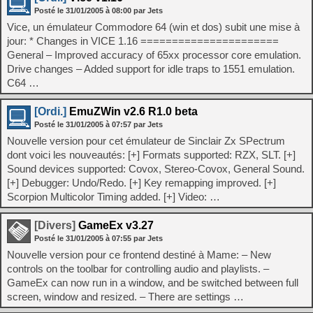
Posté le
31/01/2005
à
08:00
par Jets
Vice, un émulateur Commodore 64 (win et dos) subit une mise à
jour: * Changes in VICE 1.16 ======================
General – Improved accuracy of 65xx processor core emulation.
Drive changes – Added support for idle traps to 1551 emulation.
C64 …
[Ordi.]
EmuZWin v2.6 R1.0 beta
Posté le
31/01/2005
à
07:57
par Jets
Nouvelle version pour cet émulateur de Sinclair Zx SPectrum
dont voici les nouveautés: [+] Formats supported: RZX, SLT. [+]
Sound devices supported: Covox, Stereo-Covox, General Sound.
[+] Debugger: Undo/Redo. [+] Key remapping improved. [+]
Scorpion Multicolor Timing added. [+] Video: …
[Divers]
GameEx v3.27
Posté le
31/01/2005
à
07:55
par Jets
Nouvelle version pour ce frontend destiné à Mame: – New
controls on the toolbar for controlling audio and playlists. –
GameEx can now run in a window, and be switched between full
screen, window and resized. – There are settings …