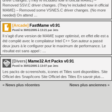
driver changes. (They’re included now in official MAME) –
Removed SSV.C driver changes. (They’re included now in official
MAME) – Removed some VSNES.C driver changes. (No more
needed) On attend …
[Arcade]
FastMame v0.91
Posté le
30/01/2005
à
13:21
par Jets
Il s’agit d’une version de MAME super optimisé, en effet elle est a
été compilé avec le compilateur Intel C++ Son auteur a passé
deux jours à le configurer pour le maximum de performance. Le
résultat est sans appel : …
[Divers]
Mame32 Art Packs v0.91
Posté le
30/01/2005
à
13:07
par Jets
Les packs de screenshots, icones et Titles sont disponibles. Site
Officiel des Snap/Icons Site Officiel des Titles En savoir plus…
« News plus récentes
News plus anciennes »