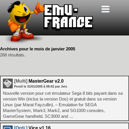
Archives pour le mois de janvier 2005
266 résultats.
[Multi]
MasterGear v2.0
Posté le
31/01/2005
à
08:02
par Jets
Nouvelle version pour cet émulateur Sega 8 bits payant dans sa
version Win (inclus la version Dos) et gratuit dans sa version
Linux (par Marat Fayzullin). – Emulation for SEGA
MasterSystem, Mark3, Mark2, and SG1000 consoles,
GameGear handheld, SC3000 and …
[Ordi.]
Vice v1.16