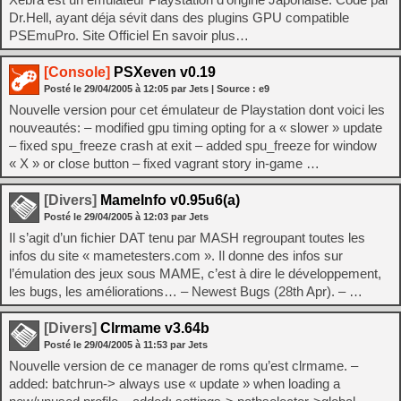
Dr.Hell, ayant déja sévit dans des plugins GPU compatible
PSEmuPro. Site Officiel En savoir plus…
[Console]
PSXeven v0.19
Posté le
29/04/2005
à
12:05
par Jets
| Source :
e9
Nouvelle version pour cet émulateur de Playstation dont voici les
nouveautés: – modified gpu timing opting for a « slower » update
– fixed spu_freeze crash at exit – added spu_freeze for window
« X » or close button – fixed vagrant story in-game …
[Divers]
MameInfo v0.95u6(a)
Posté le
29/04/2005
à
12:03
par Jets
Il s’agit d’un fichier DAT tenu par MASH regroupant toutes les
infos du site « mametesters.com ». Il donne des infos sur
l’émulation des jeux sous MAME, c’est à dire le développement,
les bugs, les améliorations… – Newest Bugs (28th Apr). – …
[Divers]
Clrmame v3.64b
Posté le
29/04/2005
à
11:53
par Jets
Nouvelle version de ce manager de roms qu’est clrmame. –
added: batchrun-> always use « update » when loading a