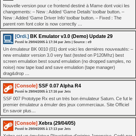
Nouvelle version pour ce frontend destiné à Mame dont voici les
changements: – New : Added ‘Game Details’ toolbar button. –
New : Added ‘Game Driver Info’ toolbar button. – Fixed : The
parent rom font color is now correctly …
[Ordi.]
BK Emulator v3.0 (Demo) Update 29
Posté le
29/04/2005
à
17:34
par Jets
| Source :
e9
Un émulateur BK 0010 (01) dont voici les dernières nouveautés: –
new emulator version 3.0 very fast (tested on P120Mhz) best
screen emulation best sound emulation (no dropped samples, no
noise) now tape load and save emulation (tape manager)
drag&drop …
[Console]
SSF 0.07 Alpha R4
Posté le
29/04/2005
à
17:16
par Jets
SSF 007 Prototype Rx est un très bon émulateur Saturn. Ce fut le
premier émulateur a émuler des jeux commerciaux. Site Officiel
En savoir plus…
[Console]
Xebra (29/04/05)
Posté le
29/04/2005
à
17:13
par Jets
Xebra est un émulateur Playstation d’origine Japonaise. Codé par