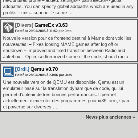
new/unused profile – added: settings-> pathselector->global
addpaths. You can specify global addpaths which are used in any
profile. – misc: scanner-> some …
[Divers]
GameEx v3.63
Posté le
29/04/2005
à
11:52
par Jets
Nouvelle version pour ce frontend destiné à Mame dont voici les
nouveautés: – Fixes loosing MAME games after log off or
shutdown – Improved and fixed transition between Radio and
Jukebox – Optimised/removed some of the code, should run a …
[Ordi.]
Qemu v0.70
Posté le
28/04/2005
à
23:06
par Jets
Une nouvelle version de QEMU est disponible, Qemu est un
emulateur basé sur la translation dynamique de code, qui lui
permet d’obtenir de très bonnes performances. Il permet
actuellement d’executer des programmes pour ix86, arm, sparc
et powerpc sur diverses …
News plus anciennes »