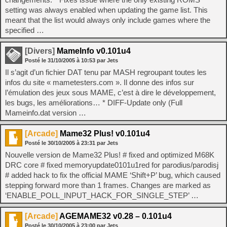
setting was always enabled when updating the game list. This
meant that the list would always only include games where the
specified …
[Divers]
MameInfo v0.101u4
Posté le
31/10/2005
à
10:53
par Jets
Il s’agit d’un fichier DAT tenu par MASH regroupant toutes les
infos du site « mametesters.com ». Il donne des infos sur
l’émulation des jeux sous MAME, c’est à dire le développement,
les bugs, les améliorations… * DIFF-Update only (Full
Mameinfo.dat version …
[Arcade]
Mame32 Plus! v0.101u4
Posté le
30/10/2005
à
23:31
par Jets
Nouvelle version de Mame32 Plus! # fixed and optimized M68K
DRC core # fixed memoryupdate0101u1red for parodius/parodisj
# added hack to fix the official MAME ‘Shift+P’ bug, which caused
stepping forward more than 1 frames. Changes are marked as
‘ENABLE_POLL_INPUT_HACK_FOR_SINGLE_STEP’ …
[Arcade]
AGEMAME32 v0.28 – 0.101u4
Posté le
30/10/2005
à
23:00
par Jets