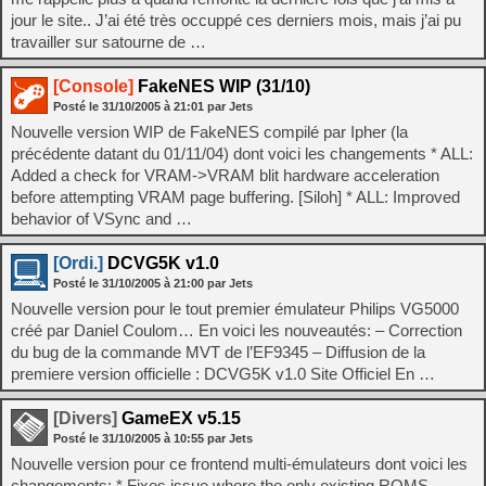
jour le site.. J’ai été très occuppé ces derniers mois, mais j’ai pu
travailler sur satourne de …
[Console]
FakeNES WIP (31/10)
Posté le
31/10/2005
à
21:01
par Jets
Nouvelle version WIP de FakeNES compilé par Ipher (la
précédente datant du 01/11/04) dont voici les changements * ALL:
Added a check for VRAM->VRAM blit hardware acceleration
before attempting VRAM page buffering. [Siloh] * ALL: Improved
behavior of VSync and …
[Ordi.]
DCVG5K v1.0
Posté le
31/10/2005
à
21:00
par Jets
Nouvelle version pour le tout premier émulateur Philips VG5000
créé par Daniel Coulom… En voici les nouveautés: – Correction
du bug de la commande MVT de l’EF9345 – Diffusion de la
premiere version officielle : DCVG5K v1.0 Site Officiel En …
[Divers]
GameEX v5.15
Posté le
31/10/2005
à
10:55
par Jets
Nouvelle version pour ce frontend multi-émulateurs dont voici les
changements: * Fixes issue where the only existing ROMS