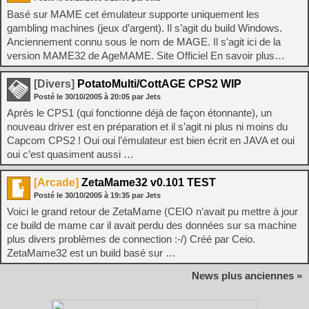
Basé sur MAME cet émulateur supporte uniquement les
gambling machines (jeux d’argent). Il s’agit du build Windows.
Anciennement connu sous le nom de MAGE. Il s’agit ici de la
version MAME32 de AgeMAME. Site Officiel En savoir plus…
[Divers]
PotatoMulti/CottAGE CPS2 WIP
Posté le
30/10/2005
à
20:05
par Jets
Après le CPS1 (qui fonctionne déjà de façon étonnante), un
nouveau driver est en préparation et il s’agit ni plus ni moins du
Capcom CPS2 ! Oui oui l’émulateur est bien écrit en JAVA et oui
oui c’est quasiment aussi …
[Arcade]
ZetaMame32 v0.101 TEST
Posté le
30/10/2005
à
19:35
par Jets
Voici le grand retour de ZetaMame (CEIO n’avait pu mettre à jour
ce build de mame car il avait perdu des données sur sa machine
plus divers problèmes de connection :-/) Créé par Ceio.
ZetaMame32 est un build basé sur …
News plus anciennes »