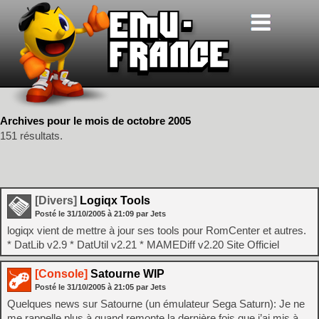
Archives pour le mois de octobre 2005
151 résultats.
[Divers]
Logiqx Tools
Posté le
31/10/2005
à
21:09
par Jets
logiqx vient de mettre à jour ses tools pour RomCenter et autres.
* DatLib v2.9 * DatUtil v2.21 * MAMEDiff v2.20 Site Officiel
[Console]
Satourne WIP
Posté le
31/10/2005
à
21:05
par Jets
Quelques news sur Satourne (un émulateur Sega Saturn): Je ne
me rappelle plus à quand remonte la dernière fois que j’ai mis à