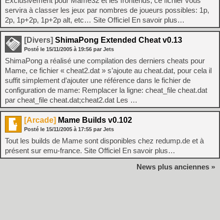
Exclusivement pour Mame32 et les frontends, ce fichier vous
servira à classer les jeux par nombres de joueurs possibles: 1p,
2p, 1p+2p, 1p+2p alt, etc… Site Officiel En savoir plus…
[Divers]
ShimaPong Extended Cheat v0.13
Posté le
15/11/2005
à
19:56
par Jets
ShimaPong a réalisé une compilation des derniers cheats pour
Mame, ce fichier « cheat2.dat » s’ajoute au cheat.dat, pour cela il
suffit simplement d’ajouter une référence dans le fichier de
configuration de mame: Remplacer la ligne: cheat_file cheat.dat
par cheat_file cheat.dat;cheat2.dat Les …
[Arcade]
Mame Builds v0.102
Posté le
15/11/2005
à
17:55
par Jets
Tout les builds de Mame sont disponibles chez redump.de et à
présent sur emu-france. Site Officiel En savoir plus…
News plus anciennes »