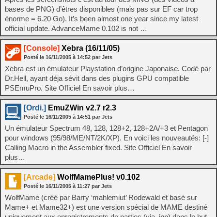
bases de PNG) d’êtres disponibles (mais pas sur EF car trop
énorme = 6.20 Go). It’s been almost one year since my latest
official update. AdvanceMame 0.102 is not …
[Console]
Xebra (16/11/05)
Posté le
16/11/2005
à
14:52
par Jets
Xebra est un émulateur Playstation d’origine Japonaise. Codé par
Dr.Hell, ayant déja sévit dans des plugins GPU compatible
PSEmuPro. Site Officiel En savoir plus…
[Ordi.]
EmuZWin v2.7 r2.3
Posté le
16/11/2005
à
14:51
par Jets
Un émulateur Spectrum 48, 128, 128+2, 128+2A/+3 et Pentagon
pour windows (95/98/ME/NT/2K/XP). En voici les nouveautés: [-]
Calling Macro in the Assembler fixed. Site Officiel En savoir
plus…
[Arcade]
WolfMamePlus! v0.102
Posté le
16/11/2005
à
11:27
par Jets
WolfMame (créé par Barry ‘mahlemiut’ Rodewald et basé sur
Mame+ et Mame32+) est une version spécial de MAME destiné
uniquement aux enregistrements de parties (via .inp) dans le but