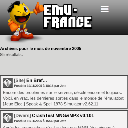
Archives pour le mois de novembre 2005
85 résultats.
[Site]
En Bref…
Posté le
19/11/2005
à
18:13
par Jets
Encore des problèmes sur le serveur, désolé encore et toujours.
Voici, en vrac, les dernieres sorties dans le monde de l’émulation:
[Jeux Elec.] Speak & Spell 1978 Simulator v2.62.11
[Divers]
CrashTest MNG&MP3 v0.101
Posté le
16/11/2005
à
15:30
par Jets
Après les screenshots c’est au tour des MNG (des videos à