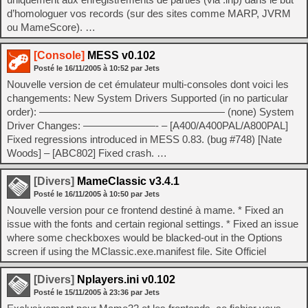
d’homologuer vos records (sur des sites comme MARP, JVRM
ou MameScore). …
[Console]
MESS v0.102
Posté le
16/11/2005
à
10:52
par Jets
Nouvelle version de cet émulateur multi-consoles dont voici les
changements: New System Drivers Supported (in no particular
order): —————————————————— (none) System
Driver Changes: ———————- – [A400/A400PAL/A800PAL]
Fixed regressions introduced in MESS 0.83. (bug #748) [Nate
Woods] – [ABC802] Fixed crash. …
[Divers]
MameClassic v3.4.1
Posté le
16/11/2005
à
10:50
par Jets
Nouvelle version pour ce frontend destiné à mame. * Fixed an
issue with the fonts and certain regional settings. * Fixed an issue
where some checkboxes would be blacked-out in the Options
screen if using the MClassic.exe.manifest file. Site Officiel
[Divers]
Nplayers.ini v0.102
Posté le
15/11/2005
à
23:36
par Jets