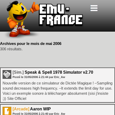
Archives pour le mois de mai 2006
306 résultats.
[Sim.]
Speak & Spell 1978 Simulator v2.70
Posté le
31/05/2006
à
21:44
par Eric_Aw
Nouvelle version de ce simulateur de Dictée Magique ! –Sampling
sound decreases high frequency. –It extends the limit day for use.
Voici un exemple sonore à télécharger absolument (sisi j’insiste
;)) Site Officiel
[Arcade]
Aaron WIP
Posté le
31/05/2006
à
21:40
par Eric_Aw