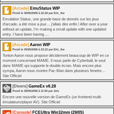
[Arcade]
EmuStatus WIP
Posté le
30/05/2006
à
22:26
par Eric_Aw
Emulation Status, une grande base de donnés sur les jeux
d’arcade, a été mise a jour… j’allais dire enfin ! After over a year
without an update, I’m making a small update with one updated
entry. I have been having …
[Arcade]
Aaron WIP
Posté le
30/05/2006
à
22:22
par Eric_Aw
Tonton Aaron nous propose décidement beaucoup de WIP en ce
moment concernant MAME. Il nous parle de Cyberball, le seul
dans MAME qui supporte le double écran. Mais encore plus
sympa, Aaron nous montre Pac-Man dans plusieurs fenetre…
Site Officiel
[Divers]
GameEx v6.28
Posté le
30/05/2006
à
11:50
par Jets
Encore une nouvelle version de GameEx (un frontend multi-
émulateurs/player AV). Site Officiel
[Console]
FCEUltra Win32mm (29/05)