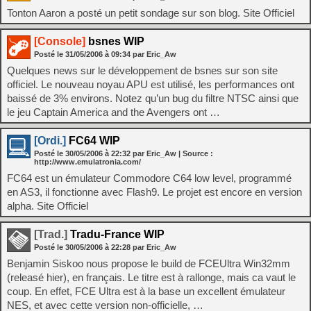
Tonton Aaron a posté un petit sondage sur son blog. Site Officiel
[Console]
bsnes WIP
Posté le
31/05/2006
à
09:34
par Eric_Aw
Quelques news sur le développement de bsnes sur son site
officiel. Le nouveau noyau APU est utilisé, les performances ont
baissé de 3% environs. Notez qu’un bug du filtre NTSC ainsi que
le jeu Captain America and the Avengers ont …
[Ordi.]
FC64 WIP
Posté le
30/05/2006
à
22:32
par Eric_Aw
| Source :
http://www.emulatronia.com/
FC64 est un émulateur Commodore C64 low level, programmé
en AS3, il fonctionne avec Flash9. Le projet est encore en version
alpha. Site Officiel
[Trad.]
Tradu-France WIP
Posté le
30/05/2006
à
22:28
par Eric_Aw
Benjamin Siskoo nous propose le build de FCEUltra Win32mm
(releasé hier), en français. Le titre est à rallonge, mais ca vaut le
coup. En effet, FCE Ultra est à la base un excellent émulateur
NES, et avec cette version non-officielle, …