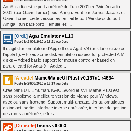
AmiArcadia est le port amélioré de Tunix2001 ex ‘Win Arcadia
2001’ (par Gavin Turner) pour Amiga. Ecrit par James Jacobs et
Gavin Turner, cette version est en fait le port Windows du port
Amiga ! (un backport) Il émule les …
[Ordi.]
Agat Emulator v1.13
Posté le
28/03/2010
à
13:21
par Jets
Il s’agit d’un émulateur d’Apple II et d’Agat 7/9 (un clone russe de
l’apple II). – Fixed some disk emulation issues for protected AIM
disks – Added basic support for mouse controller based on
parallel card for Agat-9 – Added …
[Arcade]
Mame/MameUI Plus! v0.137u1 r4634
Posté le
28/03/2010
à
13:19
par Jets
Créé par BUT, Emuman, K&K, Sword et Xvi. Mame Plus! est
sans problème la meilleure version de Mame pour Windows,
avec ou sans frontend. Support multi-langage, tirs automatiques,
option anti-sortie, interface interne améliorée, interface de gestion
des roms améliorée, effets …
[Console]
bsnes v0.063