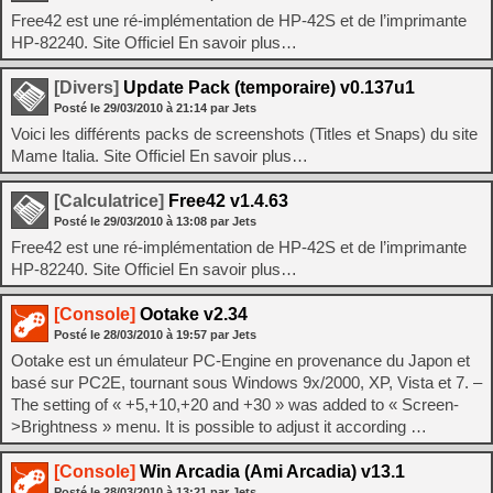
Free42 est une ré-implémentation de HP-42S et de l’imprimante
HP-82240. Site Officiel En savoir plus…
[Divers]
Update Pack (temporaire) v0.137u1
Posté le
29/03/2010
à
21:14
par Jets
Voici les différents packs de screenshots (Titles et Snaps) du site
Mame Italia. Site Officiel En savoir plus…
[Calculatrice]
Free42 v1.4.63
Posté le
29/03/2010
à
13:08
par Jets
Free42 est une ré-implémentation de HP-42S et de l’imprimante
HP-82240. Site Officiel En savoir plus…
[Console]
Ootake v2.34
Posté le
28/03/2010
à
19:57
par Jets
Ootake est un émulateur PC-Engine en provenance du Japon et
basé sur PC2E, tournant sous Windows 9x/2000, XP, Vista et 7. –
The setting of « +5,+10,+20 and +30 » was added to « Screen-
>Brightness » menu. It is possible to adjust it according …
[Console]
Win Arcadia (Ami Arcadia) v13.1
Posté le
28/03/2010
à
13:21
par Jets