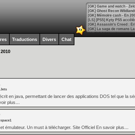
[Mo5] DOOM arrive en cart
[GK] Bethesda fête les 30 
ires
Traductions
Divers
Chat
[GK] Roblox : l'action en B
 2010
[GK] Agenda - GeForce NOW
[GK] Devolver Digital en a 
[LS] [PS5] ps5-y2jb-autolo
1
[GK] Pourquoi Marvel Tokon 
[GK] Test : Restory : Chill
 Jets
[GK] GTA 6 : Rockstar Games
 écrit en java, permettant de lancer des applications DOS tel que la sé
[GK] Hot Wheels Infinite Rus
[GK] Mémoire cash - Secret 
voir plus…
[GK] Résultats Nintendo : 
0
[GK] Déjà des dégraissage
 space1
[Mo5] Brickboy cherche à r
t émulateur. Un must à télécharger. Site Officiel En savoir plus…
[GK] Minecraft et ses « Gra