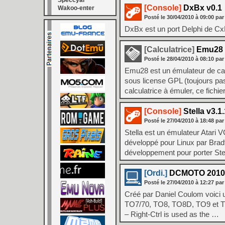
Speccyal
[Console]
DxBx v0.1
Wakoo-enter
Posté le
30/04/2010
à
09:00
par
DxBx est un port Delphi de CxB
[Calculatrice]
Emu28 
Posté le
28/04/2010
à
08:10
par
Emu28 est un émulateur de cal
sous license GPL (toujours pa
calculatrice à émuler, ce fichi
[Console]
Stella v3.1.
Posté le
27/04/2010
à
18:48
par
Stella est un émulateur Atari V
développé pour Linux par Brad
développement pour porter Stel
[Ordi.]
DCMOTO 2010
Posté le
27/04/2010
à
12:27
par
Créé par Daniel Coulom voic
TO7/70, TO8, TO8D, TO9 et TO9
– Right-Ctrl is used as the …