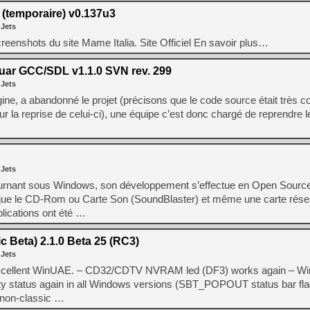
(temporaire) v0.137u3
 Jets
creenshots du site Mame Italia. Site Officiel En savoir plus…
guar GCC/SDL v1.1.0 SVN rev. 299
 Jets
gine, a abandonné le projet (précisons que le code source était très c
r la reprise de celui-ci), une équipe c’est donc chargé de reprendre 
 Jets
urnant sous Windows, son développement s’effectue en Open Source.
 que le CD-Rom ou Carte Son (SoundBlaster) et même une carte rése
ications ont été …
 Beta) 2.1.0 Beta 25 (RC3)
 Jets
l’excellent WinUAE. – CD32/CDTV NVRAM led (DF3) works again – 
vity status again in all Windows versions (SBT_POPOUT status bar fl
 non-classic …