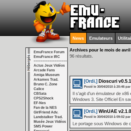
News
Emulateurs
Utilita
Archives pour le mois de avril
EmuFrance Forum
96 résultats.
EmuFrance IRC
===================
Actus Jeux Vidéos
Arcade Fans
Amiga Museum
Arkames Trad.
[Ordi.]
Dioscuri v0.5.
Bruno C. Zone
Posté le
30/04/2010
à
20:46
par
Calice
Il s’agit d’un émulateur de x86
CBSata
CPS2Shock
Windows 3. Site Officiel En sa
EF-Nes
Fan de la NES
[Ordi.]
WinUAE v2.1.
GirlFriend Adv.
Landstalker Trad.
Posté le
30/04/2010
à
09:02
par
Musée Jeux Vidéos
Le portage sous Windows de ce
SMS Power