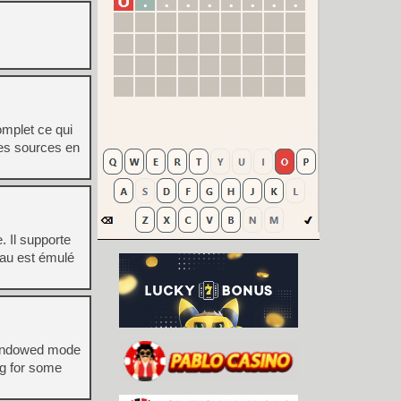
omplet ce qui
les sources en
 Il supporte
au est émulé
Windowed mode
ag for some