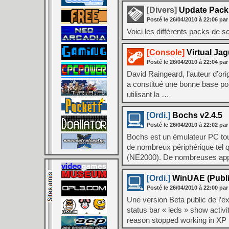
[Divers]
Update Pack 
Posté le
26/04/2010
à
22:06
par
Voici les différents packs de s
[Console]
Virtual Ja
Posté le
26/04/2010
à
22:04
par
David Raingeard, l’auteur d’ori
a constitué une bonne base pou
utilisant la …
[Ordi.]
Bochs v2.4.5
Posté le
26/04/2010
à
22:02
par
Bochs est un émulateur PC to
de nombreux périphérique tel
(NE2000). De nombreuses appl
[Ordi.]
WinUAE (Public
Posté le
26/04/2010
à
22:00
par
Une version Beta public de 
status bar « leds » show acti
reason stopped working in XP