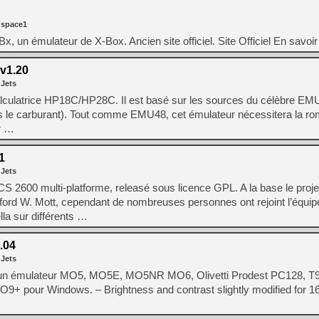
[GK] Beast of Reincarnation
[GK] Ubisoft : fin de parti
 space1
[GK] Mémoire cash - Metroid
[GK] Dan Houser (GTA) défe
x, un émulateur de X-Box. Ancien site officiel. Site Officiel En savoi
[GK] Comment EA Sports FC
[GK] Crimson Moon : un Dark
v1.20
[GK] Isle of Reveries : le j
[GK] Moonlighter 2 : The En
 Jets
[GK] Capcom relance Monste
culatrice HP18C/HP28C. Il est basé sur les sources du célèbre EMU
s le carburant). Tout comme EMU48, cet émulateur nécessitera la ro
er …
[Mo5] Deux inédits du Virtu
[GK] Le beat'em up The Walk
1
 Jets
[GK] Endless Legend 2 : enf
CS 2600 multi-platforme, releasé sous licence GPL. A la base le proje
ford W. Mott, cependant de nombreuses personnes ont rejoint l’équip
la sur différents …
[LS] [PS5] Premiers signes 
.04
 Jets
i un émulateur MO5, MO5E, MO5NR MO6, Olivetti Prodest PC128, T
+ pour Windows. – Brightness and contrast slightly modified for 16 