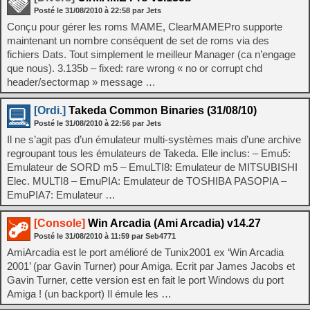
Posté le
31/08/2010
à
22:58
par Jets
Conçu pour gérer les roms MAME, ClearMAMEPro supporte
maintenant un nombre conséquent de set de roms via des
fichiers Dats. Tout simplement le meilleur Manager (ca n’engage
que nous). 3.135b – fixed: rare wrong « no or corrupt chd
header/sectormap » message …
[Ordi.]
Takeda Common Binaries (31/08/10)
Posté le
31/08/2010
à
22:56
par Jets
Il ne s’agit pas d’un émulateur multi-systèmes mais d’une archive
regroupant tous les émulateurs de Takeda. Elle inclus: – Emu5:
Emulateur de SORD m5 – EmuLTI8: Emulateur de MITSUBISHI
Elec. MULTI8 – EmuPIA: Emulateur de TOSHIBA PASOPIA –
EmuPIA7: Emulateur …
[Console]
Win Arcadia (Ami Arcadia) v14.27
Posté le
31/08/2010
à
11:59
par Seb4771
AmiArcadia est le port amélioré de Tunix2001 ex ‘Win Arcadia
2001’ (par Gavin Turner) pour Amiga. Ecrit par James Jacobs et
Gavin Turner, cette version est en fait le port Windows du port
Amiga ! (un backport) Il émule les …