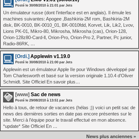
Posté le
30/08/2010
à
21:01
par Jets
Un émulateur russe (dont l’interface est en anglais). Il émule les
machines suivantes: Apogee ,Bashkiria-2M rom, Bashkiria-2M
disk, BK-0010, BK-0010_01, BK-0010fdd, Korvet, Lik, Lik2, Lvov,
Lions PK-01, Mikro-80, Mikrosha, Mikrosha (cas), Orion-128,
Orion-128z80-Card-ll, Orion-Pro, Orion-Pro 2, Partner, Pc junior,
Radio-86RK, …
[Ordi.]
Applewin v1.19.0
Posté le
30/08/2010
à
21:00
par Jets
Applewin est un émulateur Apple IIe pour Windows développé par
Tom Charlesworth et basé sur la version originale 1.10.4 d’Oliver
Schmidt. Site Officiel En savoir plus…
[www]
Sac de news
Posté le
29/08/2010
à
13:51
par Jets
Hello à tous, de retour de vacances (hélas ;)) voici un petit sac de
news des dernières sorties en date pas encore présentes sur le
site. Merci à l’équipe pour le travail effectué en mon absence.
*update* Site Officiel En …
News plus anciennes »