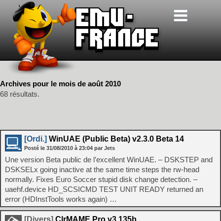
Archives pour le mois de août 2010
68 résultats.
[Ordi.]
WinUAE (Public Beta) v2.3.0 Beta 14
Posté le
31/08/2010
à
23:04
par Jets
Une version Beta public de l’excellent WinUAE. – DSKSTEP and
DSKSELx going inactive at the same time steps the rw-head
normally. Fixes Euro Soccer stupid disk change detection. –
uaehf.device HD_SCSICMD TEST UNIT READY returned an
error (HDInstTools works again) …
[Divers]
ClrMAME Pro v3.135b