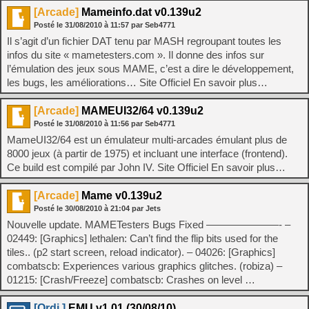
[Arcade]
Mameinfo.dat v0.139u2
Posté le
31/08/2010
à
11:57
par Seb4771
Il s’agit d’un fichier DAT tenu par MASH regroupant toutes les
infos du site « mametesters.com ». Il donne des infos sur
l’émulation des jeux sous MAME, c’est a dire le développement,
les bugs, les améliorations… Site Officiel En savoir plus…
[Arcade]
MAMEUI32/64 v0.139u2
Posté le
31/08/2010
à
11:56
par Seb4771
MameUI32/64 est un émulateur multi-arcades émulant plus de
8000 jeux (à partir de 1975) et incluant une interface (frontend).
Ce build est compilé par John IV. Site Officiel En savoir plus…
[Arcade]
Mame v0.139u2
Posté le
30/08/2010
à
21:04
par Jets
Nouvelle update. MAMETesters Bugs Fixed ———————- –
02449: [Graphics] lethalen: Can’t find the flip bits used for the
tiles.. (p2 start screen, reload indicator). – 04026: [Graphics]
combatscb: Experiences various graphics glitches. (robiza) –
01215: [Crash/Freeze] combatscb: Crashes on level …
[Ordi.]
EMU v1.01 (30/08/10)