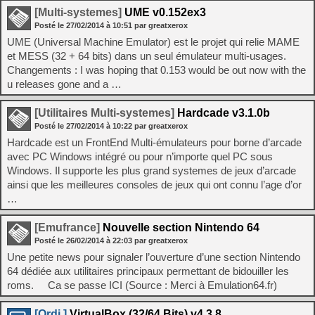
[Multi-systemes]
UME v0.152ex3
Posté le
27/02/2014
à
10:51
par greatxerox
UME (Universal Machine Emulator) est le projet qui relie MAME
et MESS (32 + 64 bits) dans un seul émulateur multi-usages.
Changements : I was hoping that 0.153 would be out now with the
u releases gone and a …
[Utilitaires Multi-systemes]
Hardcade v3.1.0b
Posté le
27/02/2014
à
10:22
par greatxerox
Hardcade est un FrontEnd Multi-émulateurs pour borne d’arcade
avec PC Windows intégré ou pour n’importe quel PC sous
Windows. Il supporte les plus grand systemes de jeux d’arcade
ainsi que les meilleures consoles de jeux qui ont connu l’age d’or
…
[Emufrance]
Nouvelle section Nintendo 64
Posté le
26/02/2014
à
22:03
par greatxerox
Une petite news pour signaler l’ouverture d’une section Nintendo
64 dédiée aux utilitaires principaux permettant de bidouiller les
roms. Ca se passe ICI (Source : Merci à Emulation64.fr)
[Ordi.]
VirtualBox (32/64 Bits) v4.3.8