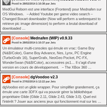
Posté le
28/02/2014
à
10:38
par Jets
MedGui Reborn est une interface (Frontend) pour Mednafen sur
OS Windows. – Added Youtube per game video search –
Changed Boxart downloader (Now will perform a webrequest to
retrieve pic image dimension) to perform a brutal download of
downloaded …
[Console]
Mednafen (WIP) v0.9.33
Posté le
28/02/2014
à
10:37
par Jets
Un émulateur multi-consoles qui émule en vrac: Game Boy
(N&B/Color), Game Boy Advance, Nes, Lynx, PC Engine
(TurboGrafx 16), SuperGrafx, NeoGeo Pocket, PC-FX,
WonderSwan (N&B/Color), accessoires ps1… Il s’agit d’une
version en cours de développement. – The XBox 360 …
[Console]
dgVoodoo v2.3
Posté le
27/02/2014
à
12:22
par Jets
dgVoodoo est un glide wrapper. Pour simplifier grandement, ça
émule une carte 3DFX qui va pouvoir gérer la bibliothèque
propriétaire Glide (Glide 2.11, Glide 2.43, Glide 3.0). Quel est
l’intérêt ? Jouer aux anciens jeux qui fonctionnent mal sur les …