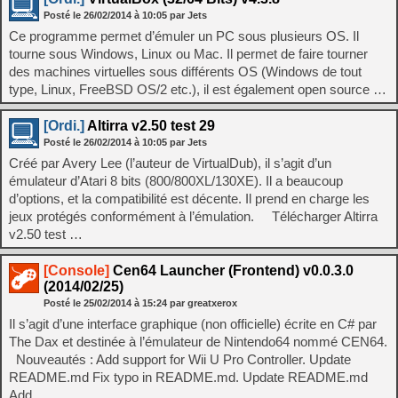
Posté le
26/02/2014
à
10:05
par Jets
Ce programme permet d’émuler un PC sous plusieurs OS. Il
tourne sous Windows, Linux ou Mac. Il permet de faire tourner
des machines virtuelles sous différents OS (Windows de tout
type, Linux, FreeBSD OS/2 etc.), il est également open source …
[Ordi.]
Altirra v2.50 test 29
Posté le
26/02/2014
à
10:05
par Jets
Créé par Avery Lee (l’auteur de VirtualDub), il s’agit d’un
émulateur d’Atari 8 bits (800/800XL/130XE). Il a beaucoup
d’options, et la compatibilité est décente. Il prend en charge les
jeux protégés conformément à l’émulation. Télécharger Altirra
v2.50 test …
[Console]
Cen64 Launcher (Frontend) v0.0.3.0
(2014/02/25)
Posté le
25/02/2014
à
15:24
par greatxerox
Il s’agit d’une interface graphique (non officielle) écrite en C# par
The Dax et destinée à l’émulateur de Nintendo64 nommé CEN64.
Nouveautés : Add support for Wii U Pro Controller. Update
README.md Fix typo in README.md. Update README.md
Add …