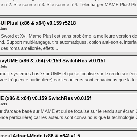
ce n°2. Site source n°3. Site source n°4. Télécharger MAME Plus! Plu
[Mo5] DOOM arrive en cart
[GK] Bethesda fête les 30 
[GK] Roblox : l'action en B
 Plus! (x86 & x64) v0.159 r5218
 Jets
[GK] Agenda - GeForce NOW
word et Xvi. Mame Plus! est sans problème la meilleure version 
 Support multi-langage, tirs automatiques, option anti-sortie, interfa
[GK] Devolver Digital en a 
n des roms améliorée, effets …
[LS] [PS5] ps5-y2jb-autolo
vyUME (x86 & x64) v0.159 SwitchRes v0.015f
[GK] Pourquoi Marvel Tokon 
 Jets
[GK] Test : Restory : Chill
[GK] GTA 6 : Rockstar Games
ulti-systèmes basé sur UME et qui se focalise sur le rendu sur éc
[GK] Hot Wheels Infinite Rus
ec fréquence particulière) car les auteurs sont convaincus que la t
[GK] Mémoire cash - Secret 
[GK] Résultats Nintendo : 
[GK] Dans ce jeu de platefo
(x86 & x64) v0.159 SwitchRes v0.015f
 Jets
d’arcade basé sur MAME et qui se focalise sur le rendu sur écran
ce particulière) car les auteurs sont convaincus que la technologie
temes]
Attract-Mode (x86 & x64) v1.5