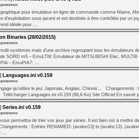
 greatxerox
ce graphique pour émulateur en ligne de commande comme Mame, Me
 d’exploitation sous-jacent et est destinée à être contrôlée par un joy
 rend idéale pour …
 Binaries (28/02/2015)
 greatxerox
ur multi-systèmes mais d’une archive regroupant tous les émulateurs 
eur de SORD m5 – EmuLTI8: Emulateur de MITSUBISHI Elec. MULTI8
PIA – EmuPIA7: …
]
Languages.ini v0.159
 greatxerox
e langage qu’utilise le jeu: Japonais, Anglais, Chinois… Changements 
 Télécharger Languages.ini v0.159 (86,6 Ko) Site Officiel En savoir
]
Series.ini v0.159
 greatxerox
ous permettra de trier vos jeux par séries. Il est bien sûr à mettre d
Changements : Entries RENAMED: (avalon13) to (avalnc13), (avalon
d …