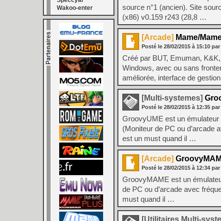
Speccyal
source n°1 (ancien). Site sour
Wakoo-enter
(x86) v0.159 r243 (28,8 …
[Arcade]
Mame/MameUI
Posté le
28/02/2015
à
15:10
par
Créé par BUT, Emuman, K&K, S
Windows, avec ou sans frontend.
améliorée, interface de gestio
[Multi-systemes]
Groo
Posté le
28/02/2015
à
12:35
par
GroovyUME est un émulateur m
(Moniteur de PC ou d’arcade av
est un must quand il …
[Arcade]
GroovyMAME 
Posté le
28/02/2015
à
12:34
par
GroovyMAME est un émulateur 
de PC ou d’arcade avec fréquen
must quand il …
[Utilitaires Multi-sys