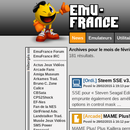
News
Emulateurs
Utilita
Archives pour le mois de févri
EmuFrance Forum
181 résultats.
EmuFrance IRC
===================
Actus Jeux Vidéos
Arcade Fans
Amiga Museum
Arkames Trad.
[Ordi.]
Steem SSE v3.
Bruno C. Zone
Posté le
28/02/2015
à
19:13
par
Calice
SSE pour « Steven Seagal Editi
CBSata
CPS2Shock
emprunte également des amélio
EF-Nes
options in control mask …
Fan de la NES
GirlFriend Adv.
[Arcade]
MAME Plus! P
Landstalker Trad.
Musée Jeux Vidéos
Posté le
28/02/2015
à
16:12
par
SMS Power
MAME Plus! Plus Kaillera perm