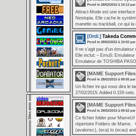
Posté le
28/02/2015
à
10:13
par
Attract-Mode est une interfa
Nestopia. Elle cache le système
manette ou trackball, ce qui la
[Ordi.]
Takeda Common
Posté le
28/02/2015
à
10:02
par
Il ne s’agit pas d’un émulate
Elle inclut: – Emu5: Emulat
Emulateur de TOSHIBA PASO
[MAME Support Files
Posté le
28/02/2015
à
09:55
par
Un fichier ini qui vous dira l
27/02/2015: Added 0.159 sets.
[MAME Support Files
Posté le
28/02/2015
à
09:52
par
Ce fichier folder pour MameUI v
répertoire Folders de Mame. 
(avalonsc), (eca) to (ecau) an