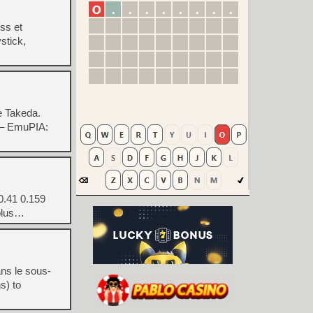
ss et
stick,
de Takeda.
 – EmuPIA:
: 0.41 0.159
 plus…
ans le sous-
s) to