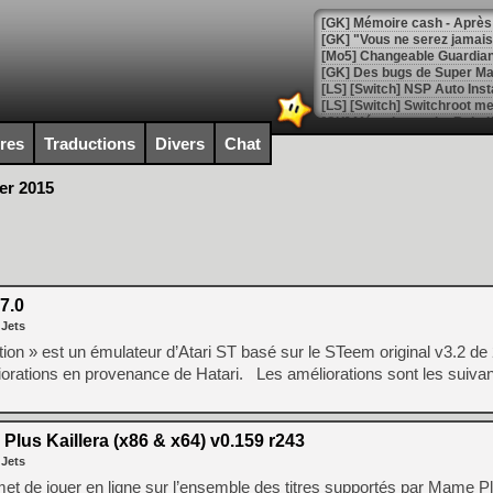
[GK] Mémoire cash - Après 
[GK] "Vous ne serez jamais
[Mo5] Changeable Guardian 
[GK] Des bugs de Super Mar
[LS] [Switch] NSP Auto Inst
ires
Traductions
Divers
Chat
er 2015
[GK] La saga horrifique Am
[GK] Le portage de Super M
[Mo5] Le jeu de course fut
7.0
[GK] Guillermo del Toro ado
 Jets
[LTF] Eté 2026 - Séquence 
on » est un émulateur d’Atari ST basé sur le STeem original v3.2 de 
[GK] Mistfall Hunter : déjà 
rations en provenance de Hatari. Les améliorations sont les suivan
[GK] Wo Long 2 évolue avec
[GK] Crossfire : un TPS à 100
[LS] [PS5] Premiers signes 
lus Kaillera (x86 & x64) v0.159 r243
 Jets
et de jouer en ligne sur l’ensemble des titres supportés par Mame P