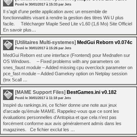
Posté le
30/01/2017
à
15:33
par Jets
Il s’agit d’une petite application avec un ensemble de
fonctionnalités visant à rendre la gestion des titres Wii U plus
facile. Télécharger Maple Seed Lite v1.60 (1,6 Mo) Site Officiel
En savoir plus…
[Utilitaires Multi-systemes]
MedGui Reborn v0.074c
Posté le
30/01/2017
à
15:26
par Jets
MedGui Reborn est une interface (Frontend) pour Mednafen sur
OS Windows. – Fixed problems with any parameters on
snes_faust module – Added missing cpu overclock parameter on
pce_fast module – Added Gamekey option on Netplay session
(tnx Scall …
[MAME Support Files]
BestGames.ini v0.182
Posté le
30/01/2017
à
11:18
par Jets
Inspiré du rankings.ini, ce fichier donne une note aux jeux
d’arcade qu’émule MAME. Rappelez-vous que ce sont les
évaluations personnelles d’Antopisa et que cela n’est pas
forcément conforme aux avis généralement admis dans les
magazines. Ce fichier exclut les …