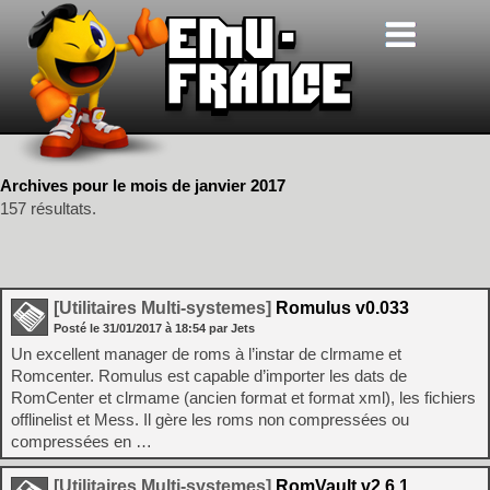
Archives pour le mois de janvier 2017
157 résultats.
[Utilitaires Multi-systemes]
Romulus v0.033
Posté le
31/01/2017
à
18:54
par Jets
Un excellent manager de roms à l’instar de clrmame et
Romcenter. Romulus est capable d’importer les dats de
RomCenter et clrmame (ancien format et format xml), les fichiers
offlinelist et Mess. Il gère les roms non compressées ou
compressées en …
[Utilitaires Multi-systemes]
RomVault v2.6.1