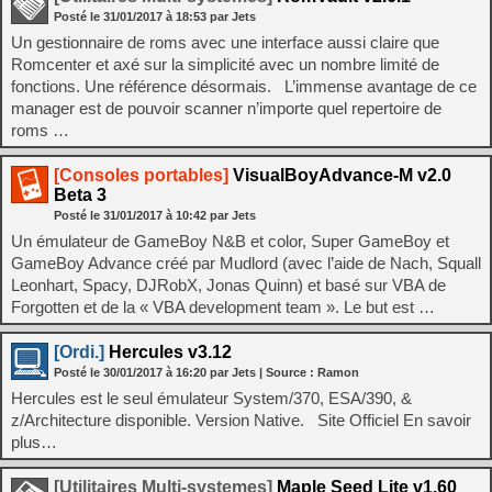
Posté le
31/01/2017
à
18:53
par Jets
Un gestionnaire de roms avec une interface aussi claire que
Romcenter et axé sur la simplicité avec un nombre limité de
fonctions. Une référence désormais. L’immense avantage de ce
manager est de pouvoir scanner n’importe quel repertoire de
roms …
[Consoles portables]
VisualBoyAdvance-M v2.0
Beta 3
Posté le
31/01/2017
à
10:42
par Jets
Un émulateur de GameBoy N&B et color, Super GameBoy et
GameBoy Advance créé par Mudlord (avec l’aide de Nach, Squall
Leonhart, Spacy, DJRobX, Jonas Quinn) et basé sur VBA de
Forgotten et de la « VBA development team ». Le but est …
[Ordi.]
Hercules v3.12
Posté le
30/01/2017
à
16:20
par Jets
| Source :
Ramon
Hercules est le seul émulateur System/370, ESA/390, &
z/Architecture disponible. Version Native. Site Officiel En savoir
plus…
[Utilitaires Multi-systemes]
Maple Seed Lite v1.60