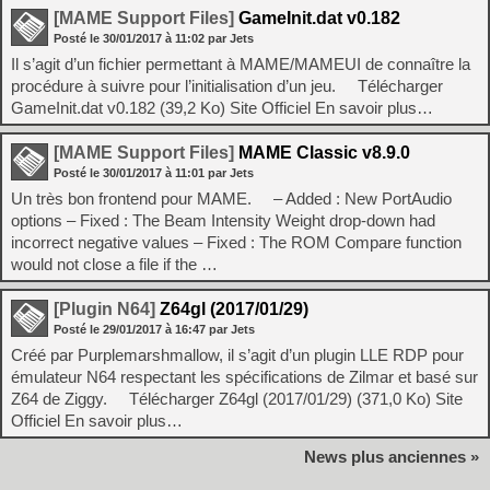
[MAME Support Files]
GameInit.dat v0.182
Posté le
30/01/2017
à
11:02
par Jets
Il s’agit d’un fichier permettant à MAME/MAMEUI de connaître la
procédure à suivre pour l’initialisation d’un jeu. Télécharger
GameInit.dat v0.182 (39,2 Ko) Site Officiel En savoir plus…
[MAME Support Files]
MAME Classic v8.9.0
Posté le
30/01/2017
à
11:01
par Jets
Un très bon frontend pour MAME. – Added : New PortAudio
options – Fixed : The Beam Intensity Weight drop-down had
incorrect negative values – Fixed : The ROM Compare function
would not close a file if the …
[Plugin N64]
Z64gl (2017/01/29)
Posté le
29/01/2017
à
16:47
par Jets
Créé par Purplemarshmallow, il s’agit d’un plugin LLE RDP pour
émulateur N64 respectant les spécifications de Zilmar et basé sur
Z64 de Ziggy. Télécharger Z64gl (2017/01/29) (371,0 Ko) Site
Officiel En savoir plus…
News plus anciennes »