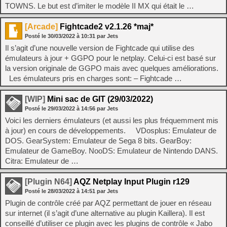
TOWNS. Le but est d’imiter le modèle II MX qui était le …
[Arcade]
Fightcade2 v2.1.26 *maj*
Posté le
30/03/2022
à
10:31
par Jets
Il s’agit d’une nouvelle version de Fightcade qui utilise des
émulateurs à jour + GGPO pour le netplay. Celui-ci est basé sur
la version originale de GGPO mais avec quelques améliorations.
Les émulateurs pris en charges sont: – Fightcade …
[WIP]
Mini sac de GIT (29/03/2022)
Posté le
29/03/2022
à
14:56
par Jets
Voici les derniers émulateurs (et aussi les plus fréquemment mis
à jour) en cours de développements. VDosplus: Emulateur de
DOS. GearSystem: Emulateur de Sega 8 bits. GearBoy:
Emulateur de GameBoy. NooDS: Emulateur de Nintendo DANS.
Citra: Emulateur de …
[Plugin N64]
AQZ Netplay Input Plugin r129
Posté le
28/03/2022
à
14:51
par Jets
Plugin de contrôle créé par AQZ permettant de jouer en réseau
sur internet (il s’agit d’une alternative au plugin Kaillera). Il est
conseillé d’utiliser ce plugin avec les plugins de contrôle « Jabo