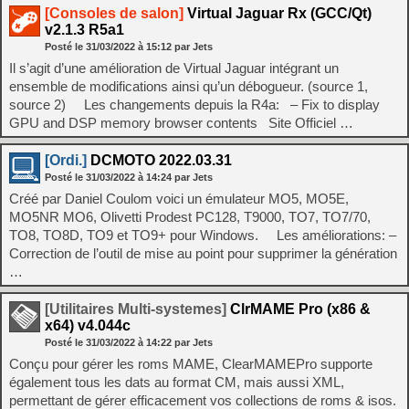
[Consoles de salon]
Virtual Jaguar Rx (GCC/Qt)
v2.1.3 R5a1
Posté le
31/03/2022
à
15:12
par Jets
Il s’agit d’une amélioration de Virtual Jaguar intégrant un
ensemble de modifications ainsi qu’un débogueur. (source 1,
source 2) Les changements depuis la R4a: – Fix to display
GPU and DSP memory browser contents Site Officiel …
[Ordi.]
DCMOTO 2022.03.31
Posté le
31/03/2022
à
14:24
par Jets
Créé par Daniel Coulom voici un émulateur MO5, MO5E,
MO5NR MO6, Olivetti Prodest PC128, T9000, TO7, TO7/70,
TO8, TO8D, TO9 et TO9+ pour Windows. Les améliorations: –
Correction de l’outil de mise au point pour supprimer la génération
…
[Utilitaires Multi-systemes]
ClrMAME Pro (x86 &
x64) v4.044c
Posté le
31/03/2022
à
14:22
par Jets
Conçu pour gérer les roms MAME, ClearMAMEPro supporte
également tous les dats au format CM, mais aussi XML,
permettant de gérer efficacement vos collections de roms & isos.