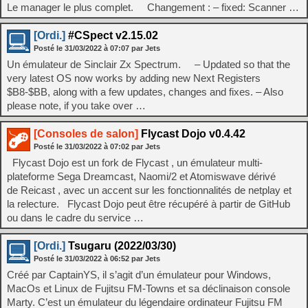
Le manager le plus complet. Changement : – fixed: Scanner …
[Ordi.]
#CSpect v2.15.02
Posté le
31/03/2022
à
07:07
par Jets
Un émulateur de Sinclair Zx Spectrum. – Updated so that the
very latest OS now works by adding new Next Registers
$B8-$BB, along with a few updates, changes and fixes. – Also
please note, if you take over …
[Consoles de salon]
Flycast Dojo v0.4.42
Posté le
31/03/2022
à
07:02
par Jets
Flycast Dojo est un fork de Flycast , un émulateur multi-
plateforme Sega Dreamcast, Naomi/2 et Atomiswave dérivé
de Reicast , avec un accent sur les fonctionnalités de netplay et
la relecture. Flycast Dojo peut être récupéré à partir de GitHub
ou dans le cadre du service …
[Ordi.]
Tsugaru (2022/03/30)
Posté le
31/03/2022
à
06:52
par Jets
Créé par CaptainYS, il s’agit d’un émulateur pour Windows,
MacOs et Linux de Fujitsu FM-Towns et sa déclinaison console
Marty. C’est un émulateur du légendaire ordinateur Fujitsu FM