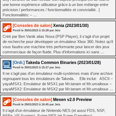
une bonne expérience utilisateur grâce à un bon mélange entre
précision / performances / fonctionnalités et convivialité. [
Fonctionnalités: – …
[Consoles de salon]
Xenia (2023/01/30)
Posté le
30/01/2023
à
15:28
par Jets
Créé par Ben Vanik alias Noxa (PSP Player), il s’agit d’un projet
de recherche pour développer un émulateur Xbox 360. Notez qu’il
vous faudra une machine très performante pour lancer des jeux
commerciaux de façon fluide. Plus d’informations ici sans …
[Ordi.]
Takeda Common Binaries (2023/01/28)
Posté le
30/01/2023
à
15:27
par Jets
Il ne s’agit pas d’un émulateur multi-systèmes mais d’une archive
regroupant tous les émulateurs de Takeda. Elle inclut: ASCII –
yayaMSX1: Emulateur de MSX1 par Mr.tanam et Mr.umaiboux –
yayaMSX2: Emulateur de MSX2 par Mr.tanam et Mr.umaiboux …
[Consoles de salon]
Mesen v2.0 Preview
Posté le
29/01/2023
à
16:45
par Jets
Il s’agit d’un émulateur de Nintendo NES (et aussi FDS, NSF,
NSFe, VS System), Super NES (et Super Gameboy),