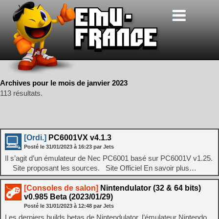
Archives pour le mois de janvier 2023
113 résultats.
[Ordi.]
PC6001VX v4.1.3
Posté le
31/01/2023
à
16:23
par Jets
Il s’agit d’un émulateur de Nec PC6001 basé sur PC6001V v1.25.
Site proposant les sources. Site Officiel En savoir plus…
[Consoles de salon]
Nintendulator (32 & 64 bits)
v0.985 Beta (2023/01/29)
Posté le
31/01/2023
à
12:48
par Jets
Les derniers builds betas de Nintendulator, l’émulateur Nintendo