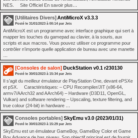
NES. Site Officiel En savoir plus…
[Utilitaires Divers]
AntiMicroX v3.3.3
Posté le
31/01/2023
à
00:14
par Jets
AntiMicroX est un programme avec interface graphique qui sert à
mapper les touches du gamepad au clavier, à la souris, aux
scripts et aux macros. Vous pouvez utiliser ce programme pour
contrôler n’importe quelle application de bureau avec une manette
…
[Consoles de salon]
DuckStation v0.1 r230130
Posté le
30/01/2023
à
15:34
par Jets
Il s’agit du meilleur émulateur de PlayStation One, devant ePSXe
et pSX. Caractéristiques: – CPU Recompiler/JIT (x86-64,
armv7/AArch32 and AArch64) – Hardware (D3D11, OpenGL,
Vulkan) and software rendering – Upscaling, texture filtering, and
true colour (24-bit) in hardware …
Consoles portables]
SkyEmu v3.0 (2023/01/31)
Posté le
30/01/2023
à
15:29
par Jets
SkyEmu est un émulateur GameBoy, GameBoy Color et Game
Boy Advance de bas niveau. Son objectif principal est de fournir