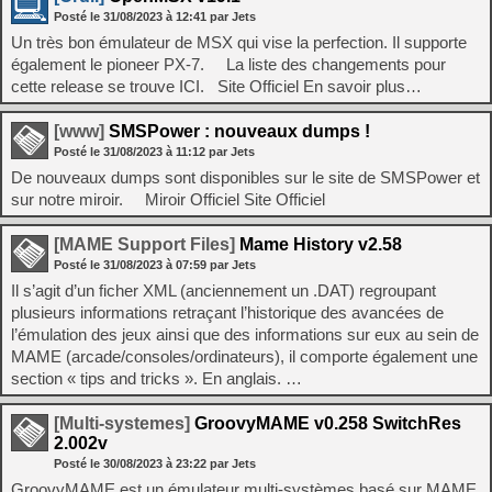
Posté le
31/08/2023
à
12:41
par Jets
Un très bon émulateur de MSX qui vise la perfection. Il supporte
également le pioneer PX-7. La liste des changements pour
cette release se trouve ICI. Site Officiel En savoir plus…
[www]
SMSPower : nouveaux dumps !
Posté le
31/08/2023
à
11:12
par Jets
De nouveaux dumps sont disponibles sur le site de SMSPower et
sur notre miroir. Miroir Officiel Site Officiel
[MAME Support Files]
Mame History v2.58
Posté le
31/08/2023
à
07:59
par Jets
Il s’agit d’un ficher XML (anciennement un .DAT) regroupant
plusieurs informations retraçant l’historique des avancées de
l’émulation des jeux ainsi que des informations sur eux au sein de
MAME (arcade/consoles/ordinateurs), il comporte également une
section « tips and tricks ». En anglais. …
[Multi-systemes]
GroovyMAME v0.258 SwitchRes
2.002v
Posté le
30/08/2023
à
23:22
par Jets
GroovyMAME est un émulateur multi-systèmes basé sur MAME