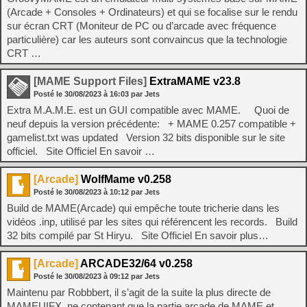
(Arcade + Consoles + Ordinateurs) et qui se focalise sur le rendu
sur écran CRT (Moniteur de PC ou d’arcade avec fréquence
particulière) car les auteurs sont convaincus que la technologie
CRT …
[MAME Support Files]
ExtraMAME v23.8
Posté le
30/08/2023
à
16:03
par Jets
Extra M.A.M.E. est un GUI compatible avec MAME. Quoi de
neuf depuis la version précédente: + MAME 0.257 compatible +
gamelist.txt was updated Version 32 bits disponible sur le site
officiel. Site Officiel En savoir …
[Arcade]
WolfMame v0.258
Posté le
30/08/2023
à
10:12
par Jets
Build de MAME(Arcade) qui empêche toute tricherie dans les
vidéos .inp, utilisé par les sites qui référencent les records. Build
32 bits compilé par St Hiryu. Site Officiel En savoir plus…
[Arcade]
ARCADE32/64 v0.258
Posté le
30/08/2023
à
09:12
par Jets
Maintenu par Robbbert, il s’agit de la suite la plus directe de
MAMEUIFX, ne contenant que la partie arcade de MAME et