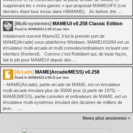
supprimant les « extra games » que proposait MAMEUIFX (ces
derniers étant tous inclus dans HBMAME). As before, the …
[Multi-systemes]
MAMEUI v0.258 Classic Edition
Posté le
30/08/2023
à
09:12
par Jets
Initialement nommé Mame32, il fut le premier port de
MAME(Arcade) sous plateforme Windows. MAMEUI32/64 est un
émulateur multi-arcade et multi consoles/ordinateurs incluant une
interface (frontend). Comme c’est Robbbert qui, de toute façon,
fait le job pour MAMEUI depuis des …
[Arcade]
MAME(Arcade/MESS) v0.258
Posté le
30/08/2023
à
09:11
par Jets
– MAME(Arcade), partie arcade de MAME, est un émulateur
multi-arcade émulant plus de 35000 jeux (à partir de 1975). –
MAME(MESS), partie consoles et ordinateurs de MAME, est un
émulateur multi-systèmes émulant des dizaines de milliers de
jeux. …
News plus anciennes »