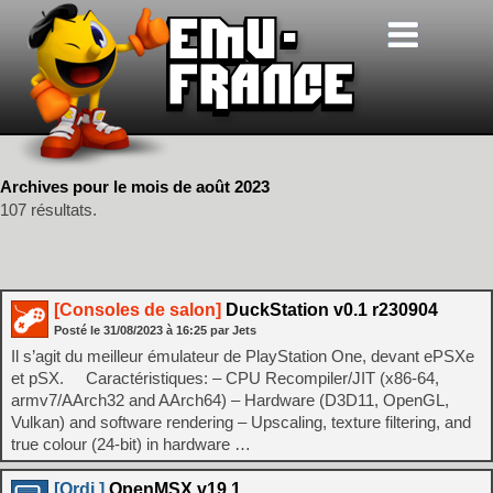
Archives pour le mois de août 2023
107 résultats.
[Consoles de salon]
DuckStation v0.1 r230904
Posté le
31/08/2023
à
16:25
par Jets
Il s’agit du meilleur émulateur de PlayStation One, devant ePSXe
et pSX. Caractéristiques: – CPU Recompiler/JIT (x86-64,
armv7/AArch32 and AArch64) – Hardware (D3D11, OpenGL,
Vulkan) and software rendering – Upscaling, texture filtering, and
true colour (24-bit) in hardware …
[Ordi.]
OpenMSX v19.1