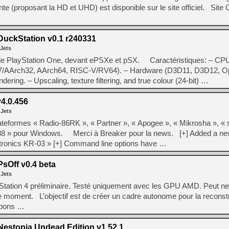
[GK] Moonlighter 2 : The En
te (proposant la HD et UHD) est disponible sur le site officiel. Site O
[GK] Capcom relance Monste
uckStation v0.1 r240331
 Jets
[GK] Le beat'em up The Walk
ur de PlayStation One, devant ePSXe et pSX. Caractéristiques: – CP
[GK] Endless Legend 2 : enf
v7/AArch32, AArch64, RISC-V/RV64). – Hardware (D3D11, D3D12, 
dering. – Upscaling, texture filtering, and true colour (24-bit) …
[LS] [PS5] Le WebKit Userl
4.0.456
 Jets
teformes « Radio-86RK », « Partner », « Apogee », « Mikrosha », « sp
[GK] Oubliez Crazy Taxi, S
T-88 » pour Windows. Merci à Breaker pour la news. [+] Added a n
[LS] [Switch] NSZ 5.0.0 es
ectronics KR-03 » [+] Command line options have …
sOff v0.4 beta
 Jets
ayStation 4 préliminaire. Testé uniquement avec les GPU AMD. Peut n
e moment. L’objectif est de créer un cadre autonome pour la reconst
mpons …
estopia Undead Edition v1.52.1