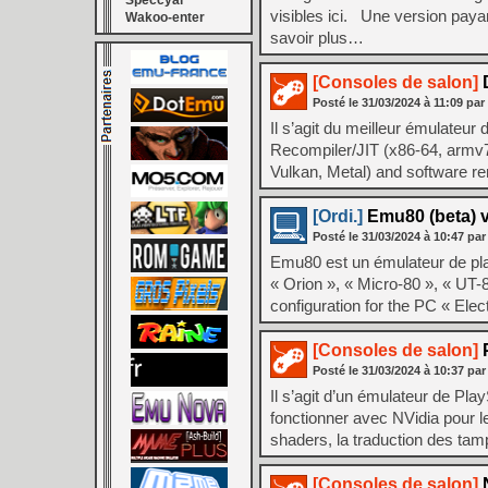
Speccyal
visibles ici. Une version payan
Wakoo-enter
savoir plus…
[Consoles de salon]
D
Posté le
31/03/2024
à
11:09
par
Il s’agit du meilleur émulate
Recompiler/JIT (x86-64, arm
Vulkan, Metal) and software ren
[Ordi.]
Emu80 (beta) v
Posté le
31/03/2024
à
10:47
par
Emu80 est un émulateur de pla
« Orion », « Micro-80 », « U
configuration for the PC « El
[Consoles de salon]
P
Posté le
31/03/2024
à
10:37
par
Il s’agit d’un émulateur de Pl
fonctionner avec NVidia pour l
shaders, la traduction des ta
[Consoles de salon]
N