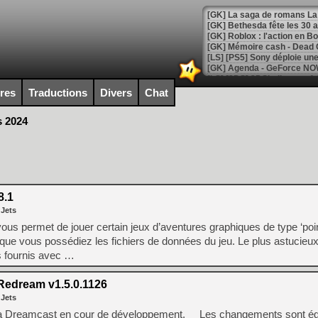
[GK] Bethesda fête les 30 
[GK] Roblox : l'action en B
[GK] Agenda - GeForce NOW
[GK] Devolver Digital en a 
ires
Traductions
Divers
Chat
[LS] [PS5] ps5-y2jb-autolo
s 2024
[GK] Pourquoi Marvel Tokon 
[GK] Test : Restory : Chill
[GK] GTA 6 : Rockstar Games
[GK] Hot Wheels Infinite Rus
[GK] Mémoire cash - Secret 
[GK] Résultats Nintendo : 
.1
[GK] Déjà des dégraissage
 Jets
us permet de jouer certain jeux d’aventures graphiques de type ‘poin
[GK] Minecraft et ses « Gra
ion que vous possédiez les fichiers de données du jeu. Le plus astuc
[GK] Beast of Reincarnation
s fournis avec …
[GK] Ubisoft : fin de parti
[GK] Mémoire cash - Metroid
[GK] Dan Houser (GTA) défe
edream v1.5.0.1126
[GK] Comment EA Sports FC
 Jets
[GK] Crimson Moon : un Dark
Sega Dreamcast en cour de développement. Les changements sont é
[GK] Isle of Reveries : le j