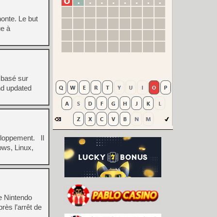
onte. Le but
ue à
 basé sur
nd updated
eloppement. Il
ows, Linux,
e Nintendo
ès l’arrêt de