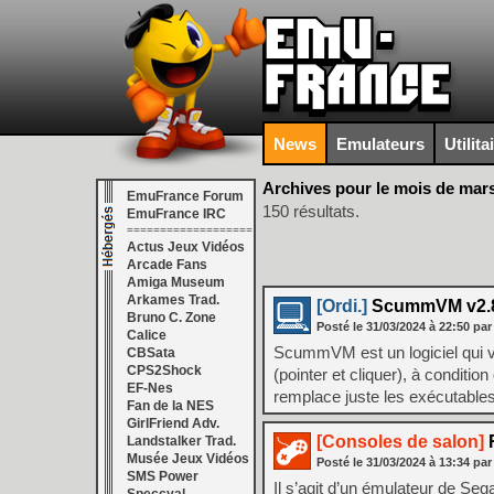
News
Emulateurs
Utilita
Archives pour le mois de mar
EmuFrance Forum
150 résultats.
EmuFrance IRC
===================
Actus Jeux Vidéos
Arcade Fans
Amiga Museum
Arkames Trad.
[Ordi.]
ScummVM v2.8
Bruno C. Zone
Posté le
31/03/2024
à
22:50
par
Calice
ScummVM est un logiciel qui vo
CBSata
CPS2Shock
(pointer et cliquer), à condit
EF-Nes
remplace juste les exécutable
Fan de la NES
GirlFriend Adv.
[Consoles de salon]
R
Landstalker Trad.
Musée Jeux Vidéos
Posté le
31/03/2024
à
13:34
par
SMS Power
Il s’agit d’un émulateur de 