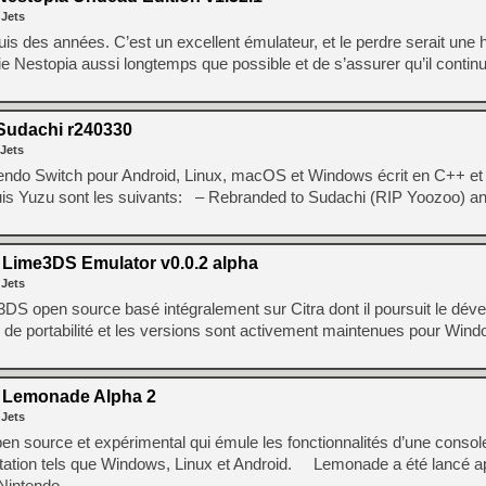
 Jets
s des années. C’est un excellent émulateur, et le perdre serait une h
ie Nestopia aussi longtemps que possible et de s’assurer qu’il contin
udachi r240330
 Jets
endo Switch pour Android, Linux, macOS et Windows écrit en C++ et
 Yuzu sont les suivants: – Rebranded to Sudachi (RIP Yoozoo) a
Lime3DS Emulator v0.0.2 alpha
 Jets
3DS open source basé intégralement sur Citra dont il poursuit le dév
 de portabilité et les versions sont activement maintenues pour Wind
Lemonade Alpha 2
 Jets
n source et expérimental qui émule les fonctionnalités d’une consol
tation tels que Windows, Linux et Android. Lemonade a été lancé apr
 Nintendo …