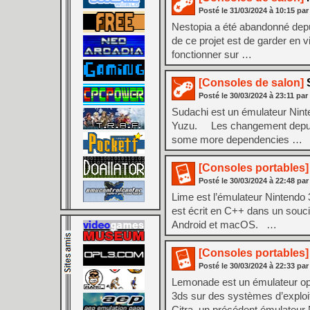
Posté le
31/03/2024
à
10:15
par
Nestopia a été abandonné depui
de ce projet est de garder en v
fonctionner sur …
[Consoles de salon]
S
Posté le
30/03/2024
à
23:11
par
Sudachi est un émulateur Nint
Yuzu. Les changement depuis
some more dependencies …
[Consoles portables]
Posté le
30/03/2024
à
22:48
par
Lime est l’émulateur Nintendo 
est écrit en C++ dans un souci
Android et macOS. …
[Consoles portables]
Posté le
30/03/2024
à
22:33
par
Lemonade est un émulateur ope
3ds sur des systèmes d’exploi
Citra, un précédent émulateur