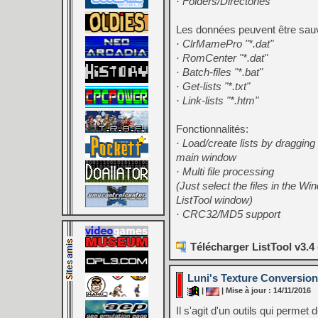
· Folders/Directories
Les données peuvent être sau
· ClrMamePro "*.dat"
· RomCenter "*.dat"
· Batch-files "*.bat"
· Get-lists "*.txt"
· Link-lists "*.htm"
Fonctionnalités:
· Load/create lists by dragging 
main window
· Multi file processing
(Just select the files in the 
ListTool window)
· CRC32/MD5 support
Télécharger ListTool v3.4
Luni's Texture Conversion
|
| Mise à jour : 14/11/2016
Il s'agit d'un outils qui permet