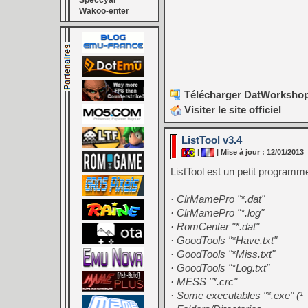
Speccyal
Wakoo-enter
Télécharger DatWorkshop 
Visiter le site officiel
ListTool v3.4
|
| Mise à jour : 12/01/2013
ListTool est un petit programme
· ClrMamePro "*.dat"
· ClrMamePro "*.log"
· RomCenter "*.dat"
· GoodTools "*Have.txt"
· GoodTools "*Miss.txt"
· GoodTools "*Log.txt"
· MESS "*.crc"
· Some executables "*.exe" (¹