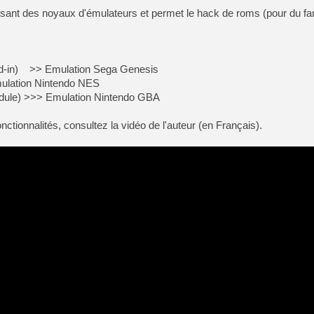
isant des noyaux d'émulateurs et permet le hack de roms (pour du fa
ld-in) >> Emulation Sega Genesis
mulation Nintendo NES
dule) >>> Emulation Nintendo GBA
tionnalités, consultez la vidéo de l'auteur (en Français).