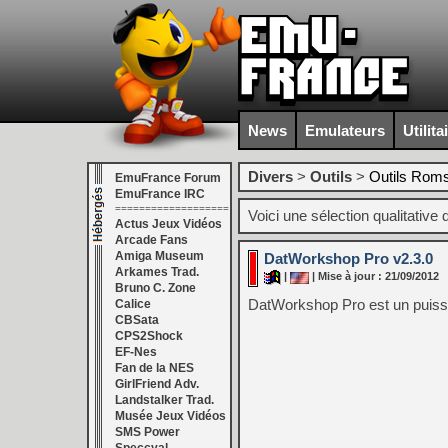
News
Emulateurs
Utilita
Divers
>
Outils
>
Outils Rom
EmuFrance Forum
EmuFrance IRC
===================
Voici une sélection qualitative 
Actus Jeux Vidéos
Arcade Fans
Amiga Museum
DatWorkshop Pro v2.3.0
Arkames Trad.
|
| Mise à jour : 21/09/2012
Bruno C. Zone
DatWorkshop Pro est un puiss
Calice
CBSata
CPS2Shock
EF-Nes
Fan de la NES
GirlFriend Adv.
Landstalker Trad.
Musée Jeux Vidéos
SMS Power