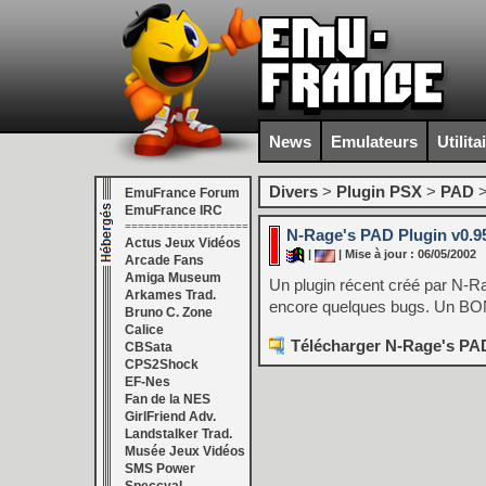
News
Emulateurs
Utilita
Divers
>
Plugin PSX
>
PAD
EmuFrance Forum
EmuFrance IRC
===================
N-Rage's PAD Plugin v0.9
Actus Jeux Vidéos
|
| Mise à jour : 06/05/2002
Arcade Fans
Amiga Museum
Un plugin récent créé par N-Rag
Arkames Trad.
encore quelques bugs. Un BON
Bruno C. Zone
Calice
Télécharger N-Rage's PAD
CBSata
CPS2Shock
EF-Nes
Fan de la NES
GirlFriend Adv.
Landstalker Trad.
Musée Jeux Vidéos
SMS Power