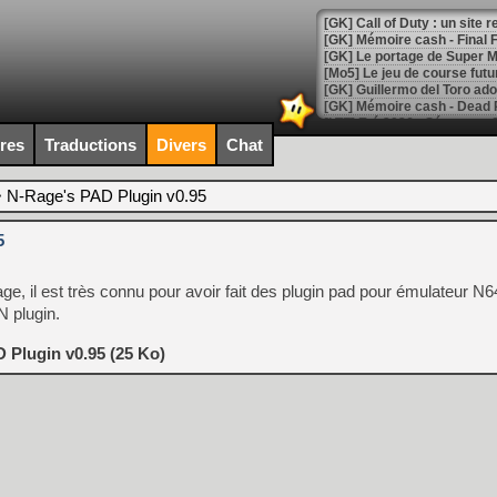
[GK] Le portage de Super M
[Mo5] Le jeu de course fut
[GK] Guillermo del Toro ado
[LTF] Eté 2026 - Séquence 
ires
Traductions
Divers
Chat
[GK] Mistfall Hunter : déjà 
[GK] Wo Long 2 évolue avec
[GK] Crossfire : un TPS à 100
>
N-Rage's PAD Plugin v0.95
[LS] [PS5] Premiers signes 
5
e, il est très connu pour avoir fait des plugin pad pour émulateur N6
 plugin.
[Mo5] DOOM arrive en cart
[GK] Bethesda fête les 30 
 Plugin v0.95 (25 Ko)
[GK] Roblox : l'action en B
[GK] Agenda - GeForce NOW
[GK] Devolver Digital en a 
[LS] [PS5] ps5-y2jb-autolo