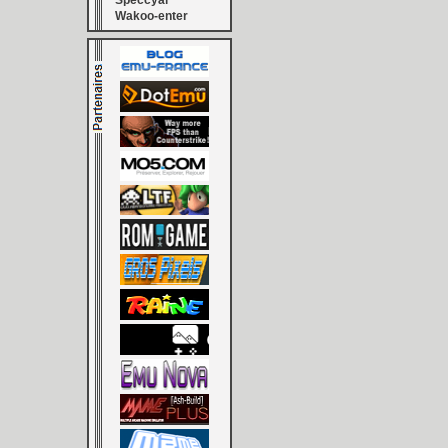
Speccyal
Wakoo-enter