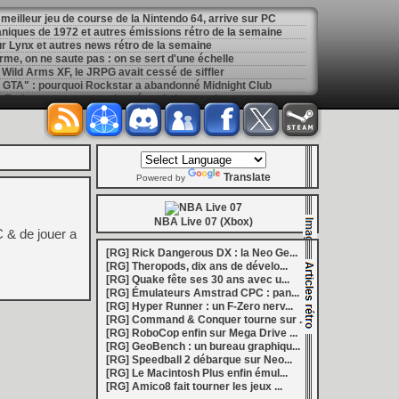
meilleur jeu de course de la Nintendo 64, arrive sur PC
niques de 1972 et autres émissions rétro de la semaine
ur Lynx et autres news rétro de la semaine
rme, on ne saute pas : on se sert d'une échelle
Wild Arms XF, le JRPG avait cessé de siffler
 GTA" : pourquoi Rockstar a abandonné Midnight Club
Estique et autres sorties rétro de la semaine
io Bros. ont été conservés pour la bonne cause
aller Maker v2.7 améliore la création de NSP
[
LS] [Switch] Switchroot met à jour Linux Ubuntu Jammy 22.04 et Noble 24.04 sur Nintendo Switch
[
GK] Mémoire cash - Bokujō Monogatari : que vous l'appeliez Harvest Moon ou Story of Seasons, le premier jeu de ferme a 30 ans
[
GK] Gravure de mods - Halo Remake : des mods permettent de récupérer la Cortana originale
[
LS] [PS4] PS4 PKG Tool v1.7 débarque avec un cache de bibliothèque, une vue groupée et de nombreuses optimisations
Translate
Powered by
[
LS] [PS4] FBSR un premier modèle super-résolution et FSR 1 d'AMD débarquent sur PS4
nesia pourrait bien passer par la case remake
[
LS] [Switch] Dolphin-nx 1.0.1 améliore l'expérience sur Nintendo Switch avec un nouvel updater intégré
NBA Live 07 (Xbox)
[
LS] [PS5] ShadowMountPlus 1.7alpha5 optimise les performances et introduit un contrôle ventilateur
C & de jouer a
[
GK] Call of Duty : un site rend hommage aux furieux salons de chat de l'ère Modern Warfare et Black Ops
[RG] Rick Dangerous DX : la Neo Ge...
[
GK] Mémoire cash - Final Fantasy Crystal Chronicles, une exclusivité GameCube avant tout symbolique
[RG] Theropods, dix ans de dévelo...
ario 64 sur PlayStation 1 avance bien
[RG] Quake fête ses 30 ans avec u...
uriste Hyper Runner en approche sur Amiga
[RG] Émulateurs Amstrad CPC : pan...
re et déteste Dead Cells à la fois
[RG] Hyper Runner : un F-Zero nerv...
[
GK] Mémoire cash - Dead Rising reste l'une des meilleures incarnations de l'esprit Xbox 360
[RG] Command & Conquer tourne sur ...
6
[RG] RoboCop enfin sur Mega Drive ...
[
GK] Ubisoft, Capcom, Take-Two : l'arrêt des jeux PlayStation sur disque n'émeut aucun grand éditeur
[RG] GeoBench : un bureau graphiqu...
1 million de joueurs pour le dernier extraction slasher fantasy
[RG] Speedball 2 débarque sur Neo...
 un monde plus ouvert et des combats plus verticaux
[RG] Le Macintosh Plus enfin émul...
 millions de dollars... qui licencie déjà
[RG] Amico8 fait tourner les jeux ...
de vie pour Yarpe sur le firmware 14.00 bêta