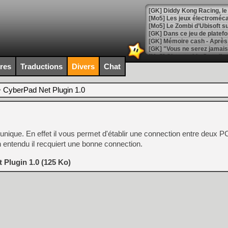
[GK] Diddy Kong Racing, le 
[Mo5] Les jeux électroméca
[Mo5] Le Zombi d’Ubisoft s
[GK] Dans ce jeu de platefo
[GK] Mémoire cash - Après 
[GK] "Vous ne serez jamais
[Mo5] Changeable Guardian 
[GK] Des bugs de Super Mar
ires
Traductions
Divers
Chat
[LS] [Switch] NSP Auto Inst
>
CyberPad Net Plugin 1.0
[GK] La saga horrifique Am
nique. En effet il vous permet d'établir une connection entre deux P
en entendu il recquiert une bonne connection.
[GK] Le portage de Super M
 Plugin 1.0 (125 Ko)
[Mo5] Le jeu de course fut
[GK] Guillermo del Toro ado
[LTF] Eté 2026 - Séquence 
[GK] Mistfall Hunter : déjà 
[GK] Wo Long 2 évolue avec
[GK] Crossfire : un TPS à 100
[LS] [PS5] Premiers signes 