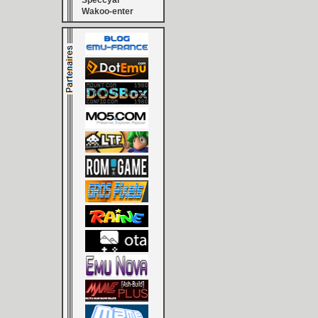
Speccyal
Wakoo-enter