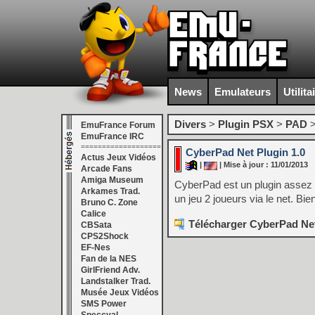
News
Emulateurs
Utilita
Divers
>
Plugin PSX
>
PAD
EmuFrance Forum
EmuFrance IRC
===================
CyberPad Net Plugin 1.0
Actus Jeux Vidéos
|
| Mise à jour : 11/01/2013
Arcade Fans
Amiga Museum
CyberPad est un plugin assez u
Arkames Trad.
un jeu 2 joueurs via le net. Bi
Bruno C. Zone
Calice
Télécharger CyberPad Net
CBSata
CPS2Shock
EF-Nes
Fan de la NES
GirlFriend Adv.
Landstalker Trad.
Musée Jeux Vidéos
SMS Power