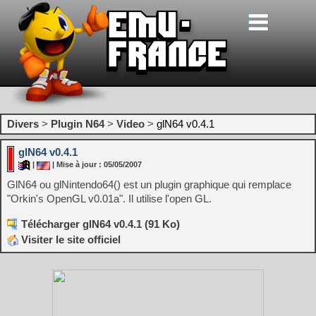
Divers
>
Plugin N64
>
Video
>
glN64 v0.4.1
glN64 v0.4.1
|
| Mise à jour : 05/05/2007
GlN64 ou glNintendo64() est un plugin graphique qui remplace
"Orkin's OpenGL v0.01a". Il utilise l'open GL.
Télécharger glN64 v0.4.1 (91 Ko)
Visiter le site officiel