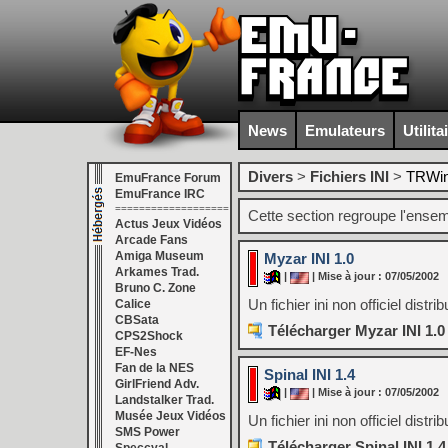
News
Emulateurs
Utilita
Divers
>
Fichiers INI
>
TRWi
EmuFrance Forum
EmuFrance IRC
===================
Cette section regroupe l'ensemb
Actus Jeux Vidéos
Arcade Fans
Amiga Museum
Myzar INI 1.0
Arkames Trad.
|
| Mise à jour : 07/05/2002
Bruno C. Zone
Un fichier ini non officiel distr
Calice
CBSata
Télécharger Myzar INI 1.0
CPS2Shock
EF-Nes
Fan de la NES
Spinal INI 1.4
GirlFriend Adv.
|
| Mise à jour : 07/05/2002
Landstalker Trad.
Musée Jeux Vidéos
Un fichier ini non officiel distri
SMS Power
Télécharger Spinal INI 1.4