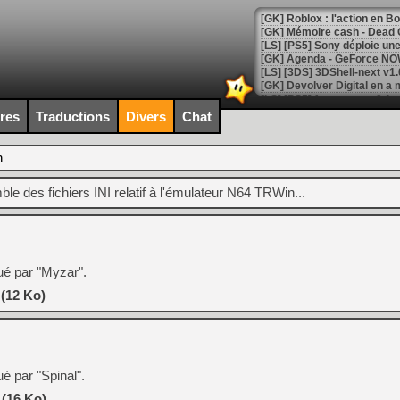
[GK] Agenda - GeForce NOW
[GK] Devolver Digital en a 
[LS] [PS5] ps5-y2jb-autolo
ires
Traductions
Divers
Chat
[GK] Pourquoi Marvel Tokon 
[GK] Test : Restory : Chill
[GK] GTA 6 : Rockstar Games
n
[GK] Hot Wheels Infinite Rus
[GK] Mémoire cash - Secret 
le des fichiers INI relatif à l'émulateur N64 TRWin...
[GK] Résultats Nintendo : 
[GK] Déjà des dégraissage
[Mo5] Brickboy cherche à r
[GK] Minecraft et ses « Gra
ibué par "Myzar".
[GK] Beast of Reincarnation
 (12 Ko)
[GK] Ubisoft : fin de parti
[GK] Mémoire cash - Metroid
[GK] Dan Houser (GTA) défe
[GK] Comment EA Sports FC
[GK] Crimson Moon : un Dark
[GK] Isle of Reveries : le j
bué par "Spinal".
[GK] Moonlighter 2 : The En
[GK] Capcom relance Monste
 (16 Ko)