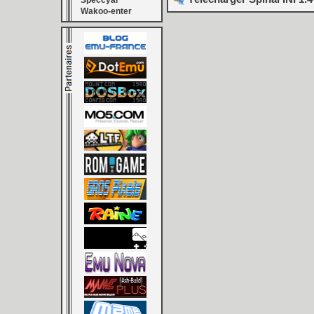
Speccyal
Wakoo-enter