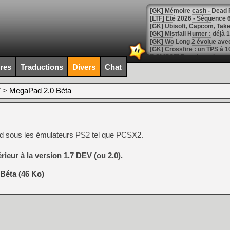
[LTF] Eté 2026 - Séquence 
[GK] Mistfall Hunter : déjà 
[GK] Wo Long 2 évolue avec
[GK] Crossfire : un TPS à 100
[LS] [PS5] Premiers signes 
ires
Traductions
Divers
Chat
T
>
MegaPad 2.0 Béta
[Mo5] DOOM arrive en cart
[GK] Bethesda fête les 30 
[GK] Roblox : l'action en B
ad sous les émulateurs PS2 tel que PCSX2.
[GK] Agenda - GeForce NOW
ieur à la version 1.7 DEV (ou 2.0).
[GK] Devolver Digital en a 
Béta (46 Ko)
[LS] [PS5] ps5-y2jb-autolo
[GK] Pourquoi Marvel Tokon 
[GK] Test : Restory : Chill
[GK] GTA 6 : Rockstar Games
[GK] Hot Wheels Infinite Rus
[GK] Mémoire cash - Secret 