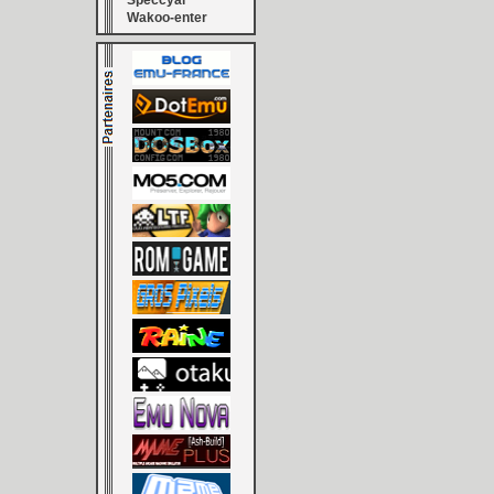
Speccyal
Wakoo-enter