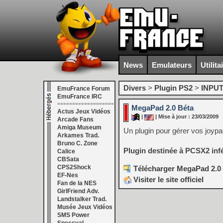
News
Emulateurs
Utilita
Divers
>
Plugin PS2
>
INPU
EmuFrance Forum
EmuFrance IRC
===================
MegaPad 2.0 Béta
Actus Jeux Vidéos
|
| Mise à jour : 23/03/2009
Arcade Fans
Amiga Museum
Un plugin pour gérer vos joyp
Arkames Trad.
Bruno C. Zone
Plugin destinée à PCSX2 infér
Calice
CBSata
CPS2Shock
Télécharger MegaPad 2.0 
EF-Nes
Visiter le site officiel
Fan de la NES
GirlFriend Adv.
Landstalker Trad.
Musée Jeux Vidéos
SMS Power