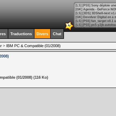
[GK] Agenda - GeForce NOW
[GK] Devolver Digital en a 
[LS] [PS5] ps5-y2jb-autolo
[GK] Pourquoi Marvel Tokon 
[GK] Test : Restory : Chill
ires
Traductions
Divers
Chat
[GK] GTA 6 : Rockstar Games
[GK] Hot Wheels Infinite Rus
[GK] Mémoire cash - Secret 
r
>
IBM PC & Compatible (01/2008)
[GK] Résultats Nintendo : 
2008)
[GK] Déjà des dégraissage
[GK] Minecraft et ses « Gra
[GK] Beast of Reincarnation
[GK] Ubisoft : fin de parti
patible (01/2008) (116 Ko)
[GK] Mémoire cash - Metroid
[GK] Dan Houser (GTA) défe
[GK] Comment EA Sports FC
[GK] Crimson Moon : un Dark
[GK] Isle of Reveries : le j
[GK] Moonlighter 2 : The En
[GK] Capcom relance Monste