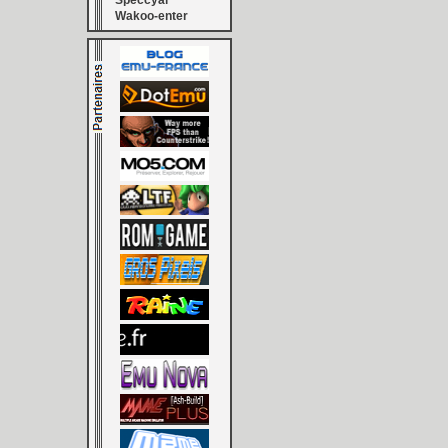
Speccyal
Wakoo-enter