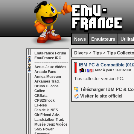
News
Emulateurs
Utilita
Divers
>
Tips
>
Tips Collecto
EmuFrance Forum
EmuFrance IRC
===================
IBM PC & Compatible (01/
Actus Jeux Vidéos
|
| Mise à jour : 11/01/2008
Arcade Fans
Amiga Museum
Tips collector version PC.
Arkames Trad.
Bruno C. Zone
Télécharger IBM PC & Com
Calice
Visiter le site officiel
CBSata
CPS2Shock
EF-Nes
Fan de la NES
GirlFriend Adv.
Landstalker Trad.
Musée Jeux Vidéos
SMS Power