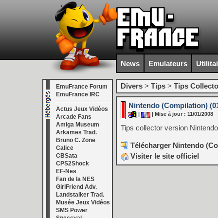
News
Emulateurs
Utilita
Divers
>
Tips
>
Tips Collecto
EmuFrance Forum
EmuFrance IRC
===================
Nintendo (Compilation) (0
Actus Jeux Vidéos
|
| Mise à jour : 11/01/2008
Arcade Fans
Amiga Museum
Tips collector version Nintendo
Arkames Trad.
Bruno C. Zone
Télécharger Nintendo (Com
Calice
Visiter le site officiel
CBSata
CPS2Shock
EF-Nes
Fan de la NES
GirlFriend Adv.
Landstalker Trad.
Musée Jeux Vidéos
SMS Power