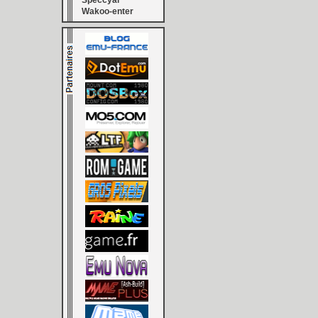
Speccyal
Wakoo-enter