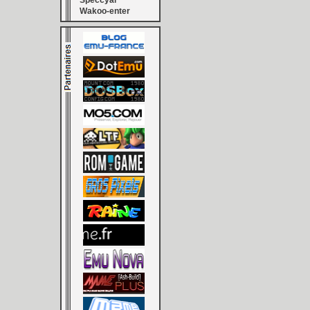
Speccyal
Wakoo-enter