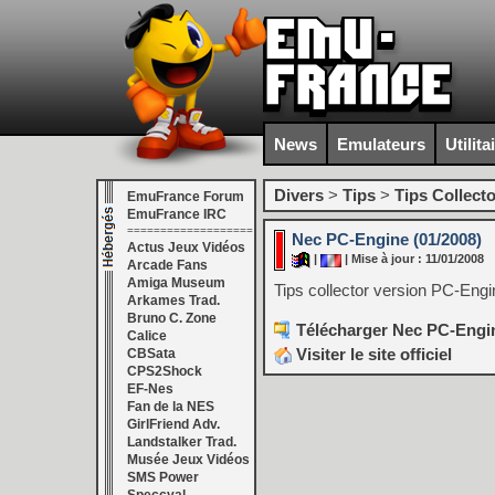
News
Emulateurs
Utilita
Divers
>
Tips
>
Tips Collecto
EmuFrance Forum
EmuFrance IRC
===================
Nec PC-Engine (01/2008)
Actus Jeux Vidéos
|
| Mise à jour : 11/01/2008
Arcade Fans
Amiga Museum
Tips collector version PC-Engi
Arkames Trad.
Bruno C. Zone
Télécharger Nec PC-Engin
Calice
Visiter le site officiel
CBSata
CPS2Shock
EF-Nes
Fan de la NES
GirlFriend Adv.
Landstalker Trad.
Musée Jeux Vidéos
SMS Power