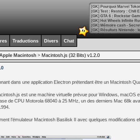
[GK] Test : Restory : Chill
[GK] GTA 6 : Rockstar Games
[GK] Hot Wheels Infinite Rus
[GK] Mémoire cash - Secret 
[GK] Résultats Nintendo : 
[GK] Déjà des dégraissage
ires
Traductions
Divers
Chat
[Mo5] Brickboy cherche à r
[GK] Minecraft et ses « Gra
Apple Macintosh
>
Macintosh.js (32 Bits) v1.2.0
[GK] Beast of Reincarnation
[GK] Ubisoft : fin de parti
.0
[GK] Mémoire cash - Metroid
[GK] Dan Houser (GTA) défe
[GK] Comment EA Sports FC
onnant dans une application Electron prétendant être un Macintosh Qu
[GK] Crimson Moon : un Dark
[GK] Isle of Reveries : le j
[GK] Moonlighter 2 : The En
cintosh.js est une machine virtuelle prévue pour Windows, macOS et
[GK] Capcom relance Monste
se de CPU Motorola 68040 à 25 MHz, un des derniers Mac 68k avan
1994.
lement l’émulateur Macintosh Basilisk II avec quelques modifications e
[Mo5] Deux inédits du Virtu
[GK] Le beat'em up The Walk
[GK] Endless Legend 2 : enf