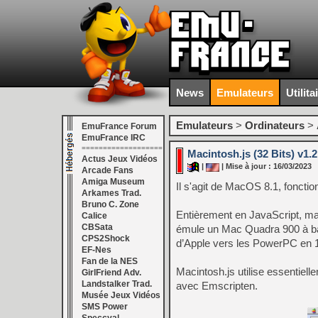
News
Emulateurs
Utilita
Emulateurs
>
Ordinateurs
>
EmuFrance Forum
EmuFrance IRC
===================
Macintosh.js (32 Bits) v1.2
Actus Jeux Vidéos
|
| Mise à jour : 16/03/2023
Arcade Fans
Amiga Museum
Il s'agit de MacOS 8.1, foncti
Arkames Trad.
Bruno C. Zone
Entièrement en JavaScript, ma
Calice
CBSata
émule un Mac Quadra 900 à ba
CPS2Shock
d’Apple vers les PowerPC en 
EF-Nes
Fan de la NES
Macintosh.js utilise essentiel
GirlFriend Adv.
Landstalker Trad.
avec Emscripten.
Musée Jeux Vidéos
SMS Power