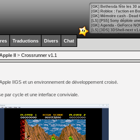
[GK] Bethesda fête les 30 
[GK] Roblox : l'action en B
[GK] Agenda - GeForce NOW
[GK] Devolver Digital en a 
ires
Traductions
Divers
Chat
[LS] [PS5] ps5-y2jb-autolo
[GK] Pourquoi Marvel Tokon 
Apple II
>
Crossrunner v1.1
[GK] Test : Restory : Chill
[GK] GTA 6 : Rockstar Games
[GK] Hot Wheels Infinite Rus
[GK] Mémoire cash - Secret 
[GK] Résultats Nintendo : 
Apple IIGS et un environnement de développement croisé.
[GK] Déjà des dégraissage
e par cycle et une interface conviviale.
[GK] Minecraft et ses « Gra
[GK] Beast of Reincarnation
[GK] Ubisoft : fin de parti
[GK] Mémoire cash - Metroid
[GK] Dan Houser (GTA) défe
[GK] Comment EA Sports FC
[GK] Crimson Moon : un Dark
[GK] Isle of Reveries : le j
[GK] Moonlighter 2 : The En