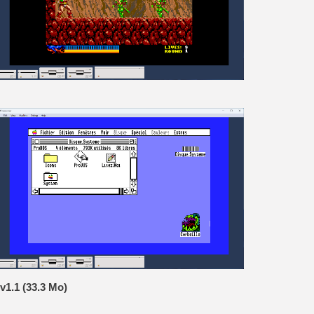
[GK] Capcom relance Monste
[GK] Le beat'em up The Walk
[GK] Endless Legend 2 : enf
[LS] [PS5] Le WebKit Userl
[GK] Oubliez Crazy Taxi, S
[LS] [Switch] NSZ 5.0.0 es
v1.1 (33.3 Mo)