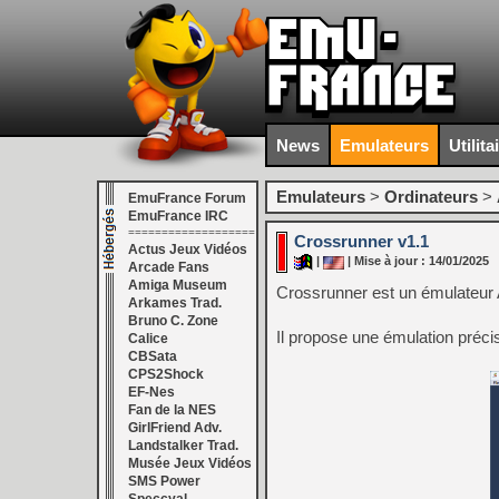
News
Emulateurs
Utilita
Emulateurs
>
Ordinateurs
>
EmuFrance Forum
EmuFrance IRC
===================
Crossrunner v1.1
Actus Jeux Vidéos
|
| Mise à jour : 14/01/2025
Arcade Fans
Amiga Museum
Crossrunner est un émulateur 
Arkames Trad.
Bruno C. Zone
Il propose une émulation précis
Calice
CBSata
CPS2Shock
EF-Nes
Fan de la NES
GirlFriend Adv.
Landstalker Trad.
Musée Jeux Vidéos
SMS Power