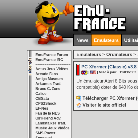
News
Emulateurs
Utilita
Emulateurs
>
Ordinateurs
>
EmuFrance Forum
EmuFrance IRC
===================
PC Xformer (Classic) v3.8
Actus Jeux Vidéos
|
| Mise à jour : 19/03/2002
Arcade Fans
Amiga Museum
Un émulateur Atari 8 Bits sou
Arkames Trad.
compatible) doter de 640 Ko 
Bruno C. Zone
Calice
Télécharger PC Xformer (C
CBSata
CPS2Shock
Visiter le site officiel
EF-Nes
Fan de la NES
GirlFriend Adv.
Landstalker Trad.
Musée Jeux Vidéos
SMS Power