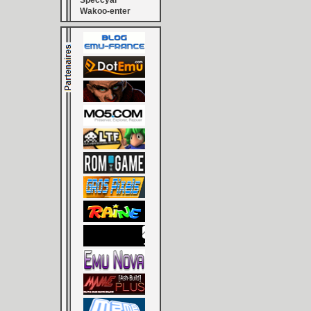
Speccyal
Wakoo-enter