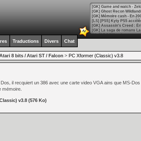
[Mo5] DOOM arrive en cart
[GK] Bethesda fête les 30 
ires
Traductions
Divers
Chat
[GK] Roblox : l'action en B
Atari 8 bits / Atari ST / Falcon
>
PC Xformer (Classic) v3.8
[GK] Agenda - GeForce NOW
[GK] Devolver Digital en a 
[LS] [PS5] ps5-y2jb-autolo
s Dos, il recquiert un 386 avec une carte video VGA ains que MS-Do
[GK] Pourquoi Marvel Tokon 
de mémoire.
[GK] Test : Restory : Chill
[GK] GTA 6 : Rockstar Games
lassic) v3.8 (576 Ko)
[GK] Hot Wheels Infinite Rus
[GK] Mémoire cash - Secret 
[GK] Résultats Nintendo : 
[GK] Déjà des dégraissage
[Mo5] Brickboy cherche à r
[GK] Minecraft et ses « Gra