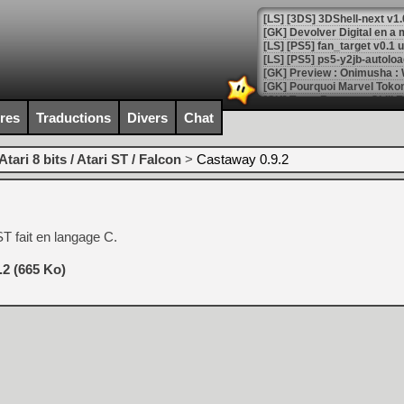
[GK] Devolver Digital en a 
[LS] [PS5] ps5-y2jb-autolo
[GK] Pourquoi Marvel Tokon 
[GK] Test : Restory : Chill
[GK] GTA 6 : Rockstar Games
ires
Traductions
Divers
Chat
[GK] Hot Wheels Infinite Rus
[GK] Mémoire cash - Secret 
[GK] Résultats Nintendo : 
Atari 8 bits / Atari ST / Falcon
>
Castaway 0.9.2
[GK] Déjà des dégraissage
[Mo5] Brickboy cherche à r
[GK] Minecraft et ses « Gra
 ST fait en langage C.
[GK] Beast of Reincarnation
[GK] Ubisoft : fin de parti
.2 (665 Ko)
[GK] Mémoire cash - Metroid
[GK] Dan Houser (GTA) défe
[GK] Comment EA Sports FC
[GK] Crimson Moon : un Dark
[GK] Isle of Reveries : le j
[GK] Moonlighter 2 : The En
[GK] Capcom relance Monste