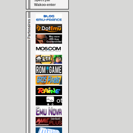
Speccyal
Wakoo-enter