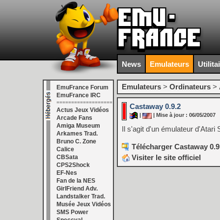
News
Emulateurs
Utilita
Emulateurs
>
Ordinateurs
>
EmuFrance Forum
EmuFrance IRC
===================
Castaway 0.9.2
Actus Jeux Vidéos
|
| Mise à jour : 06/05/2007
Arcade Fans
Amiga Museum
Il s'agit d'un émulateur d'Atari
Arkames Trad.
Bruno C. Zone
Télécharger Castaway 0.9
Calice
Visiter le site officiel
CBSata
CPS2Shock
EF-Nes
Fan de la NES
GirlFriend Adv.
Landstalker Trad.
Musée Jeux Vidéos
SMS Power