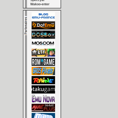
Speccyal
Wakoo-enter