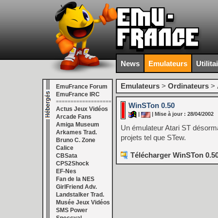
News
Emulateurs
Utilita
Emulateurs
>
Ordinateurs
>
EmuFrance Forum
EmuFrance IRC
===================
WinSTon 0.50
Actus Jeux Vidéos
|
| Mise à jour : 28/04/2002
Arcade Fans
Amiga Museum
Un émulateur Atari ST désorma
Arkames Trad.
projets tel que STew.
Bruno C. Zone
Calice
Télécharger WinSTon 0.50
CBSata
CPS2Shock
EF-Nes
Fan de la NES
GirlFriend Adv.
Landstalker Trad.
Musée Jeux Vidéos
SMS Power