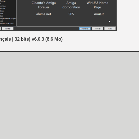
[Mo5] Deux inédits du Virtu
[GK] Le beat'em up The Walk
[GK] Endless Legend 2 : enf
ais | 32 bits) v6.0.3 (8.6 Mo)
[LS] [PS5] Le WebKit Userl
[GK] Oubliez Crazy Taxi, S
[LS] [Switch] NSZ 5.0.0 es
[GK] No More Room in Hell 2