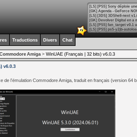
[GK] Agenda - GeForce NOW
[GK] Devolver Digital en a 
[LS] [PS5] ps5-y2jb-autolo
[GK] Pourquoi Marvel Tokon 
ires
Traductions
Divers
Chat
[GK] Test : Restory : Chill
[GK] GTA 6 : Rockstar Games
[GK] Hot Wheels Infinite Rus
Commodore Amiga
>
WinUAE (Français | 32 bits) v6.0.3
[GK] Mémoire cash - Secret 
[GK] Résultats Nintendo : 
) v6.0.3
[GK] Déjà des dégraissage
nce de l'émulation Commodore Amiga, traduit en français (version 64 b
[Mo5] Brickboy cherche à r
[GK] Minecraft et ses « Gra
[GK] Beast of Reincarnation
[GK] Ubisoft : fin de parti
[GK] Mémoire cash - Metroid
[GK] Dan Houser (GTA) défe
[GK] Comment EA Sports FC
[GK] Crimson Moon : un Dark
[GK] Isle of Reveries : le j
[GK] Moonlighter 2 : The En
[GK] Capcom relance Monste