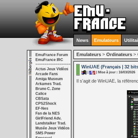
News
Emulateurs
Utilita
Emulateurs
>
Ordinateurs
>
EmuFrance Forum
EmuFrance IRC
===================
WinUAE (Français | 32 bits
Actus Jeux Vidéos
|
| Mise à jour : 16/03/2026
Arcade Fans
Amiga Museum
Il s'agit de WinUAE, la référe
Arkames Trad.
Bruno C. Zone
Calice
CBSata
CPS2Shock
EF-Nes
Fan de la NES
GirlFriend Adv.
Landstalker Trad.
Musée Jeux Vidéos
SMS Power