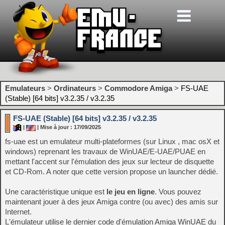
Emulateurs
>
Ordinateurs
>
Commodore Amiga
>
FS-UAE
(Stable) [64 bits] v3.2.35 / v3.2.35
FS-UAE (Stable) [64 bits] v3.2.35 / v3.2.35
|
| Mise à jour : 17/09/2025
fs-uae est un emulateur multi-plateformes (sur Linux , mac osX et
windows) reprenant les travaux de WinUAE/E-UAE/PUAE en
mettant l'accent sur l'émulation des jeux sur lecteur de disquette
et CD-Rom. A noter que cette version propose un launcher dédié.
Une caractéristique unique est
le jeu en ligne
. Vous pouvez
maintenant jouer à des jeux Amiga contre (ou avec) des amis sur
Internet.
L'émulateur utilise le dernier code d'émulation Amiga WinUAE du