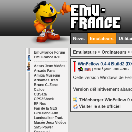
News
Emulateurs
Utilita
Emulateurs
>
Ordinateurs
>
EmuFrance Forum
EmuFrance IRC
===================
WinFellow 0.4.4 Build2 (DX
Actus Jeux Vidéos
|
| Mise à jour : 30/12/2012
Arcade Fans
Amiga Museum
Cette version Windows de Fel
Arkames Trad.
Bruno C. Zone
Version définitivement aban
Calice
CBSata
CPS2Shock
Télécharger WinFellow 0.4
EF-Nes
Visiter le site officiel
Fan de la NES
GirlFriend Adv.
Landstalker Trad.
Musée Jeux Vidéos
SMS Power