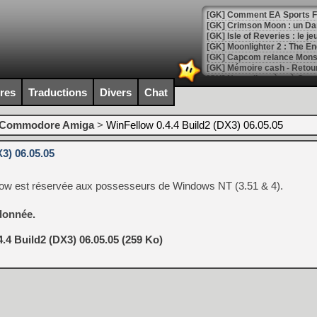
[GK] Comment EA Sports FC
[GK] Crimson Moon : un Dark
[GK] Isle of Reveries : le j
[GK] Moonlighter 2 : The En
[GK] Capcom relance Monste
ires
Traductions
Divers
Chat
[Mo5] Deux inédits du Virtu
[GK] Le beat'em up The Walk
Commodore Amiga
>
WinFellow 0.4.4 Build2 (DX3) 06.05.05
[GK] Endless Legend 2 : enf
3) 06.05.05
low est réservée aux possesseurs de Windows NT (3.51 & 4).
[LS] [PS5] Le WebKit Userl
donnée.
[GK] Oubliez Crazy Taxi, S
.4 Build2 (DX3) 06.05.05 (259 Ko)
[LS] [Switch] NSZ 5.0.0 es
[GK] No More Room in Hell 2
[GK] Un chatbot Atelier Ryz
[GK] Mémoire cash - Splatte