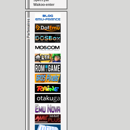
Speccyal
Wakoo-enter