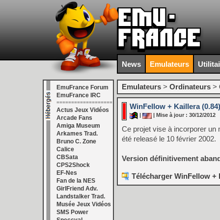
News
Emulateurs
Utilita
Emulateurs
>
Ordinateurs
>
EmuFrance Forum
EmuFrance IRC
===================
WinFellow + Kaillera (0.84)
Actus Jeux Vidéos
|
| Mise à jour : 30/12/2012
Arcade Fans
Amiga Museum
Ce projet vise à incorporer un 
Arkames Trad.
été releasé le 10 février 2002.
Bruno C. Zone
Calice
CBSata
Version définitivement aban
CPS2Shock
EF-Nes
Télécharger WinFellow + Ka
Fan de la NES
GirlFriend Adv.
Landstalker Trad.
Musée Jeux Vidéos
SMS Power