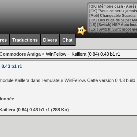
[GK] "Vous ne serez jamais
[Mo5] Changeable Guardian 
[GK] Des bugs de Super Mar
[LS] [Switch] NSP Auto Inst
ires
Traductions
Divers
Chat
[GK] La saga horrifique Am
Commodore Amiga
>
WinFellow + Kaillera (0.84) 0.43 b1 r1
 0.43 b1 r1
[GK] Le portage de Super M
[Mo5] Le jeu de course fut
module Kaillera dans l'émulateur WinFellow. Cette version 0.4.3 build 
[GK] Guillermo del Toro ado
[LTF] Eté 2026 - Séquence 
donnée.
[GK] Mistfall Hunter : déjà 
[GK] Wo Long 2 évolue avec
[GK] Crossfire : un TPS à 100
illera (0.84) 0.43 b1 r1 (288 Ko)
[LS] [PS5] Premiers signes 