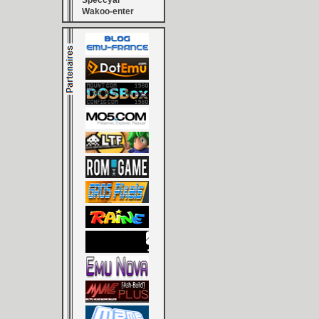
Speccyal
Wakoo-enter