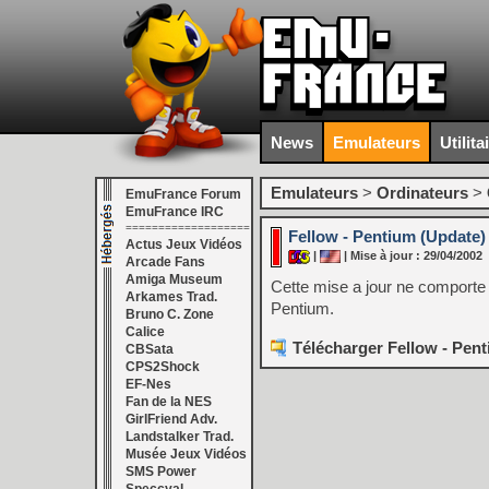
News
Emulateurs
Utilita
Emulateurs
>
Ordinateurs
>
EmuFrance Forum
EmuFrance IRC
===================
Fellow - Pentium (Update) 
Actus Jeux Vidéos
|
| Mise à jour : 29/04/2002
Arcade Fans
Amiga Museum
Cette mise a jour ne comporte q
Arkames Trad.
Pentium.
Bruno C. Zone
Calice
Télécharger Fellow - Pent
CBSata
CPS2Shock
EF-Nes
Fan de la NES
GirlFriend Adv.
Landstalker Trad.
Musée Jeux Vidéos
SMS Power