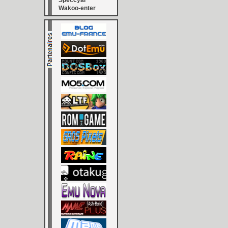
Speccyal
Wakoo-enter