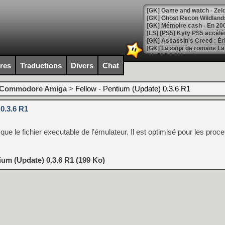
[Mo5] DOOM arrive en cart
[GK] Bethesda fête les 30 
ires
Traductions
Divers
Chat
[GK] Roblox : l'action en B
Commodore Amiga
>
Fellow - Pentium (Update) 0.3.6 R1
[GK] Agenda - GeForce NOW
0.3.6 R1
[GK] Devolver Digital en a 
[LS] [PS5] ps5-y2jb-autolo
ue le fichier executable de l'émulateur. Il est optimisé pour les proce
[GK] Pourquoi Marvel Tokon 
[GK] Test : Restory : Chill
[GK] GTA 6 : Rockstar Games
ium (Update) 0.3.6 R1 (199 Ko)
[GK] Hot Wheels Infinite Rus
[GK] Mémoire cash - Secret 
[GK] Résultats Nintendo : 
[GK] Déjà des dégraissage
[Mo5] Brickboy cherche à r
[GK] Minecraft et ses « Gra