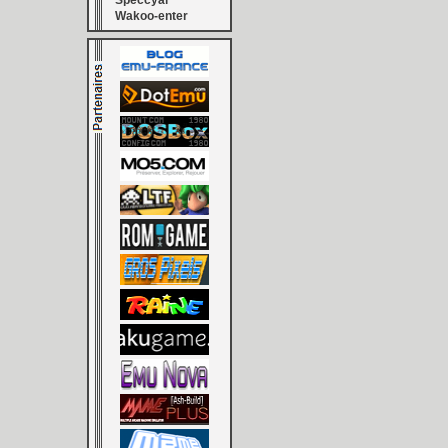
Speccyal
Wakoo-enter