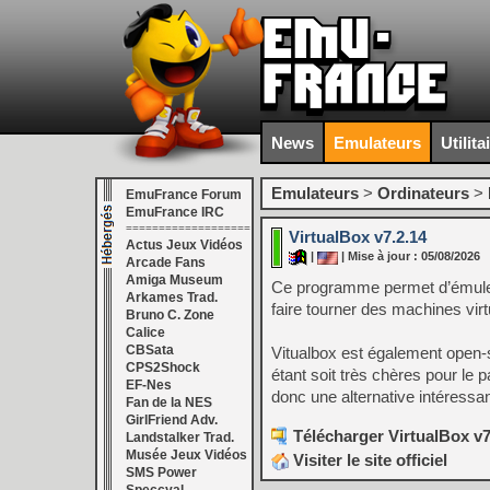
News
Emulateurs
Utilita
Emulateurs
>
Ordinateurs
>
EmuFrance Forum
EmuFrance IRC
===================
VirtualBox v7.2.14
Actus Jeux Vidéos
|
| Mise à jour : 05/08/2026
Arcade Fans
Amiga Museum
Ce programme permet d’émuler
Arkames Trad.
faire tourner des machines vir
Bruno C. Zone
Calice
CBSata
Vitualbox est également open-so
CPS2Shock
étant soit très chères pour le 
EF-Nes
donc une alternative intéressa
Fan de la NES
GirlFriend Adv.
Télécharger VirtualBox v7
Landstalker Trad.
Musée Jeux Vidéos
Visiter le site officiel
SMS Power