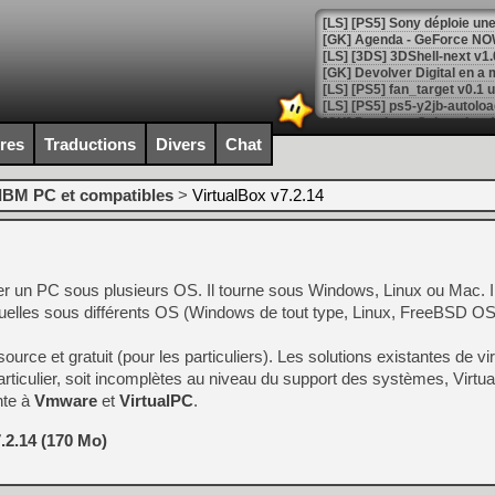
[GK] Agenda - GeForce NOW
[GK] Devolver Digital en a 
[LS] [PS5] ps5-y2jb-autolo
[GK] Pourquoi Marvel Tokon 
ires
Traductions
Divers
Chat
[GK] Test : Restory : Chill
[GK] GTA 6 : Rockstar Games
[GK] Hot Wheels Infinite Rus
IBM PC et compatibles
>
VirtualBox v7.2.14
[GK] Mémoire cash - Secret 
[GK] Résultats Nintendo : 
[GK] Déjà des dégraissage
 un PC sous plusieurs OS. Il tourne sous Windows, Linux ou Mac. I
[Mo5] Brickboy cherche à r
[GK] Minecraft et ses « Gra
tuelles sous différents OS (Windows de tout type, Linux, FreeBSD OS/
[GK] Beast of Reincarnation
urce et gratuit (pour les particuliers). Les solutions existantes de vir
[GK] Ubisoft : fin de parti
[GK] Mémoire cash - Metroid
particulier, soit incomplètes au niveau du support des systèmes, Virt
[GK] Dan Houser (GTA) défe
nte à
Vmware
et
VirtualPC
.
[GK] Comment EA Sports FC
[GK] Crimson Moon : un Dark
[GK] Isle of Reveries : le j
.2.14 (170 Mo)
[GK] Moonlighter 2 : The En
[GK] Capcom relance Monste