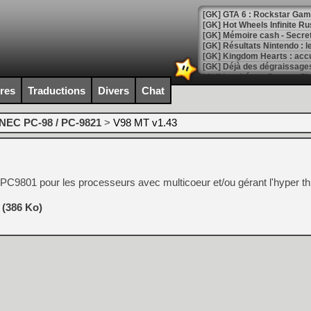
[GK] GTA 6 : Rockstar Games
[GK] Hot Wheels Infinite Rus
[GK] Mémoire cash - Secret 
[GK] Résultats Nintendo : 
[GK] Déjà des dégraissage
[Mo5] Brickboy cherche à r
ires
Traductions
Divers
Chat
[GK] Minecraft et ses « Gra
[GK] Beast of Reincarnation
NEC PC-98 / PC-9821
>
V98 MT v1.43
[GK] Ubisoft : fin de parti
[GK] Mémoire cash - Metroid
[GK] Dan Houser (GTA) défe
[GK] Comment EA Sports FC
[GK] Crimson Moon : un Dark
c PC9801 pour les processeurs avec multicoeur et/ou gérant l'hyper th
[GK] Isle of Reveries : le j
[GK] Moonlighter 2 : The En
[GK] Capcom relance Monste
 (386 Ko)
[Mo5] Deux inédits du Virtu
[GK] Le beat'em up The Walk
[GK] Endless Legend 2 : enf