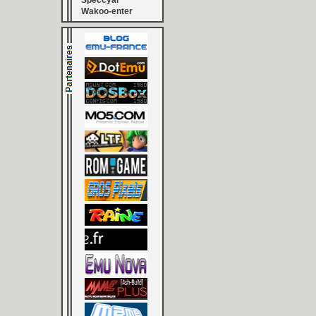
Speccyal
Wakoo-enter