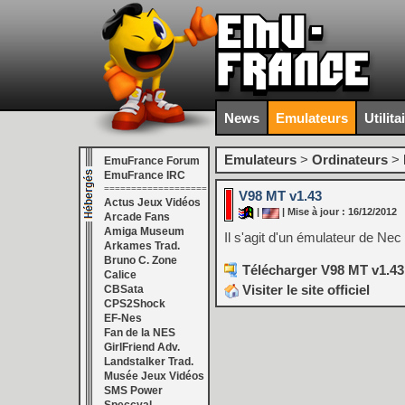
News
Emulateurs
Utilita
Emulateurs
>
Ordinateurs
>
EmuFrance Forum
EmuFrance IRC
===================
V98 MT v1.43
Actus Jeux Vidéos
|
| Mise à jour : 16/12/2012
Arcade Fans
Amiga Museum
Il s'agit d'un émulateur de Ne
Arkames Trad.
Bruno C. Zone
Télécharger V98 MT v1.43
Calice
Visiter le site officiel
CBSata
CPS2Shock
EF-Nes
Fan de la NES
GirlFriend Adv.
Landstalker Trad.
Musée Jeux Vidéos
SMS Power