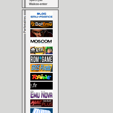
Speccyal
Wakoo-enter