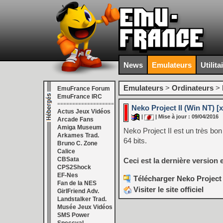
News
Emulateurs
Utilita
Emulateurs
>
Ordinateurs
>
EmuFrance Forum
EmuFrance IRC
===================
Neko Project II (Win NT) [x
Actus Jeux Vidéos
|
| Mise à jour : 09/04/2016
Arcade Fans
Amiga Museum
Neko Project II est un très 
Arkames Trad.
64 bits.
Bruno C. Zone
Calice
CBSata
Ceci est la dernière version e
CPS2Shock
EF-Nes
Télécharger Neko Project I
Fan de la NES
Visiter le site officiel
GirlFriend Adv.
Landstalker Trad.
Musée Jeux Vidéos
SMS Power