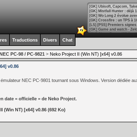
[GK] Mistfall Hunter : déjà 
[GK] Wo Long 2 évolue avec
[GK] Crossfire : un TPS à 100
[LS] [PS5] Premiers signes 
ires
Traductions
Divers
Chat
NEC PC-98 / PC-9821
>
Neko Project II (Win NT) [x64] v0.86
[Mo5] DOOM arrive en cart
[GK] Bethesda fête les 30 
64] v0.86
[GK] Roblox : l'action en B
bon émulateur NEC PC-9801 tournant sous Windows. Version dédiée a
[GK] Agenda - GeForce NOW
[GK] Devolver Digital en a 
n date « officielle » de Neko Project.
[LS] [PS5] ps5-y2jb-autolo
[GK] Pourquoi Marvel Tokon 
I (Win NT) [x64] v0.86 (692 Ko)
[GK] Test : Restory : Chill
[GK] GTA 6 : Rockstar Games
[GK] Hot Wheels Infinite Rus
[GK] Mémoire cash - Secret 
[GK] Résultats Nintendo : 